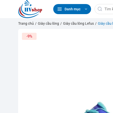
Bỏ
Tìm
qua
Danh mục
kiếm:
nội
dung
Trang chủ
/
Giày cầu lông
/
Giày cầu lông Lefus
/
Giày cầu
-9%