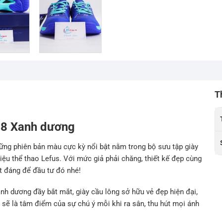
T
028 Xanh dương
ững phiên bản màu cực kỳ nổi bật nằm trong bộ sưu tập giày
ệu thể thao Lefus. Với mức giả phải chăng, thiết kế đẹp cùng
ất đáng để đầu tư đó nhé!
anh dương đầy bắt mắt, giày cầu lông sở hữu vẻ đẹp hiện đại,
ẽ là tâm điểm của sự chú ý mỗi khi ra sân, thu hút mọi ánh