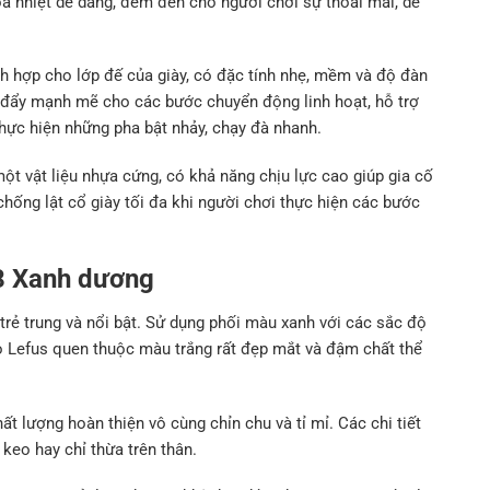
hòa nhiệt dễ dàng, đem đến cho người chơi sự thoải mái, dễ
h hợp cho lớp đế của giày, có đặc tính nhẹ, mềm và độ đàn
ực đẩy mạnh mẽ cho các bước chuyển động linh hoạt, hỗ trợ
thực hiện những pha bật nhảy, chạy đà nhanh.
một vật liệu nhựa cứng, có khả năng chịu lực cao giúp gia cố
hống lật cổ giày tối đa khi người chơi thực hiện các bước
28 Xanh dương
trẻ trung và nổi bật. Sử dụng phối màu xanh với các sắc độ
go Lefus quen thuộc màu trắng rất đẹp mắt và đậm chất thể
t lượng hoàn thiện vô cùng chỉn chu và tỉ mỉ. Các chi tiết
keo hay chỉ thừa trên thân.