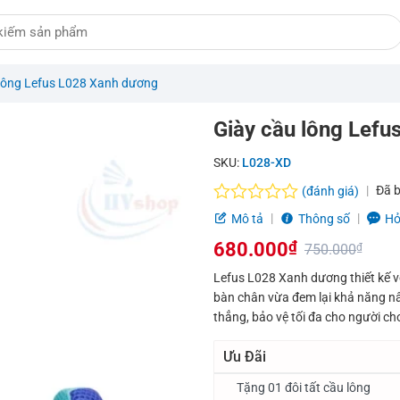
 lông Lefus L028 Xanh dương
Giày cầu lông Lef
SKU:
L028-XD
Đã 
(đánh giá)
Được
Mô tả
Thông số
Hỏ
xếp
680.000
₫
hạng
750.000
₫
0.0
Giá
Giá
Lefus L028 Xanh dương thiết kế v
5
bàn chân vừa đem lại khả năng n
sao
gốc
hiện
thẳng, bảo vệ tối đa cho người ch
là:
tại
Ưu Đãi
750.000₫.
là:
Tặng 01 đôi tất cầu lông
680.000₫.