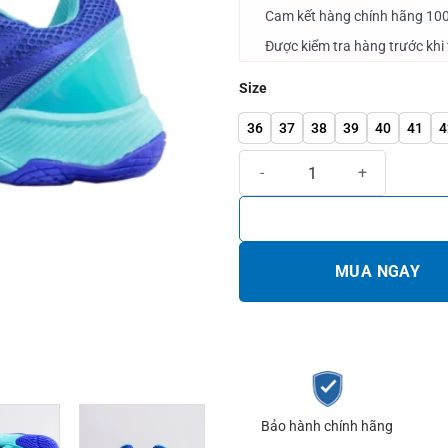
Cam kết hàng chính hãng 10
Được kiểm tra hàng trước khi
Size
36
37
38
39
40
41
4
Giày cầu lông Lefus L028 Xanh d
MUA NGAY
Bảo hành chính hãng