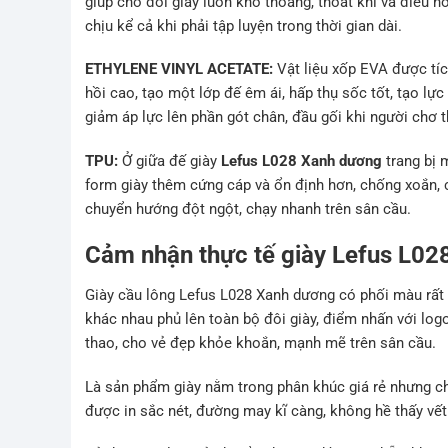
giúp cho đôi giày luôn khô thoáng, thoát khí và điều 
chịu kể cả khi phải tập luyện trong thời gian dài.
ETHYLENE VINYL ACETATE:
Vật liệu xốp EVA được tíc
hồi cao, tạo một lớp đế êm ái, hấp thụ sốc tốt, tạo l
giảm áp lực lên phần gót chân, đầu gối khi người chơ 
TPU:
Ở giữa đế giày
Lefus L028 Xanh dương
trang bị 
form giày thêm cứng cáp và ổn định hơn, chống xoắn, c
chuyển hướng đột ngột, chạy nhanh trên sân cầu.
Cảm nhận thực tế giày Lefus L0
Giày cầu lông Lefus L028 Xanh dương có phối màu rất 
khác nhau phủ lên toàn bộ đôi giày, điểm nhấn với lo
thao, cho vẻ đẹp khỏe khoắn, mạnh mẽ trên sân cầu.
Là sản phẩm giày nằm trong phân khúc giá rẻ nhưng chấ
được in sắc nét, đường may kĩ càng, không hề thấy vết 