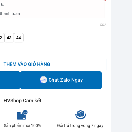
0%
 thanh toán
XÓA
2
43
44
ương số lượng
THÊM VÀO GIỎ HÀNG
Chat Zalo Ngay
HVShop Cam kết
Sản phẩm mới 100%
Đổi trả trong vòng 7 ngày