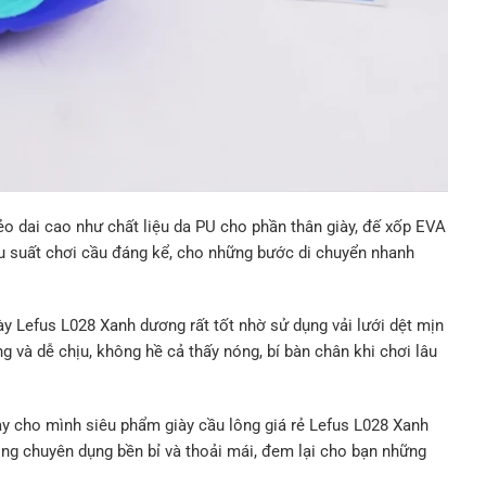
dẻo dai cao như chất liệu da PU cho phần thân giày, đế xốp EVA
u suất chơi cầu đáng kể, cho những bước di chuyển nhanh
ày Lefus L028 Xanh dương rất tốt nhờ sử dụng vải lưới dệt mịn
g và dễ chịu, không hề cả thấy nóng, bí bàn chân khi chơi lâu
gay cho mình siêu phẩm giày cầu lông giá rẻ Lefus L028 Xanh
ông chuyên dụng bền bỉ và thoải mái, đem lại cho bạn những