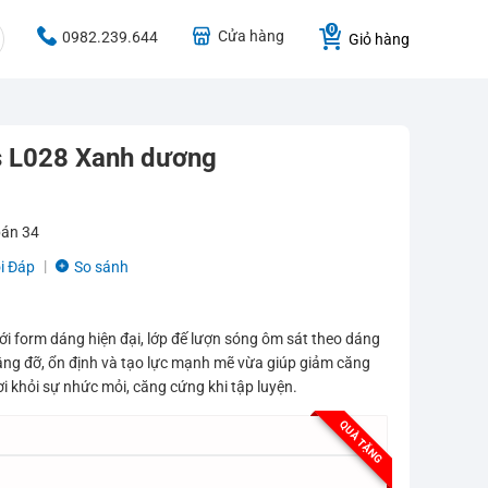
Cửa hàng
0982.239.644
Giỏ hàng
us L028 Xanh dương
bán
34
i Đáp
So sánh
ới form dáng hiện đại, lớp đế lượn sóng ôm sát theo dáng
âng đỡ, ổn định và tạo lực mạnh mẽ vừa giúp giảm căng
ơi khỏi sự nhức mỏi, căng cứng khi tập luyện.
QUÀ TẶNG