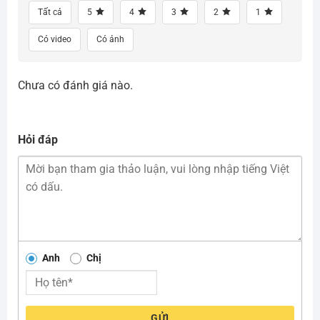
Tất cả
5
4
3
2
1
Có video
Có ảnh
Chưa có đánh giá nào.
Hỏi đáp
Anh
Chị
GỬI