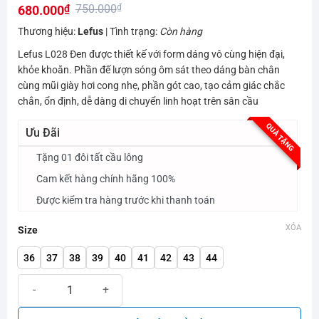
750.000
₫
680.000
₫
hạng
0.0
Giá
Giá
Thương hiệu:
Lefus
| Tình trạng:
Còn hàng
5
gốc
hiện
sao
Lefus L028 Đen được thiết kế với form dáng vô cùng hiện đại,
là:
tại
khỏe khoắn. Phần đế lượn sóng ôm sát theo dáng bàn chân
750.000₫.
là:
cùng mũi giày hơi cong nhẹ, phần gót cao, tạo cảm giác chắc
chắn, ổn định, dễ dàng di chuyển linh hoạt trên sân cầu
680.000₫.
QUÀ TẶNG
Ưu Đãi
Tặng 01 đôi tất cầu lông
Cam kết hàng chính hãng 100%
Được kiểm tra hàng trước khi thanh toán
XÓA
Size
36
37
38
39
40
41
42
43
44
Giày cầu lông Lefus L028 Đen số lượng