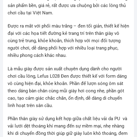
sản phẩm bền, giá rẻ, rất được ưa chuộng bởi các lông thủ
chơi cầu tại Việt Nam.
Được ra mắt với phối màu trắng – đen tối giản, thiết kế hiện
đại với các họa tiết đường kẻ trang trí trên thân giày vô
cùng trẻ trung, khỏe khoắn, thích hợp với mọi đối tượng
người chơi, dễ dàng phối hợp với nhiều loại trang phục,
nhiều phong cách khác nhau.
Là mẫu giày được sản xuất chuyên dụng dành cho người
chơi cầu lông, Lefus L028 Đen được thiết kế với form dáng
vô cùng hiện đại, khỏe khoắn. Phần đế lượn sóng ôm sát
theo dáng bàn chân cùng mũi giày hơi cong nhẹ, phần gót
cao, tạo cảm giác chắc chắn, ổn định, dễ dàng di chuyển
linh hoạt trên sân cầu.
Phần thân giày sử dụng kết hợp giữa chất liệu vải da PU và
vải lưới dệt thoáng khí mang đến sự mềm mại, nhẹ nhàng
khi di chuyển đồng thời giúp giữ giày luôn khô thoáng, đem