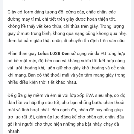
Giày có form dáng tương đối cứng cáp, chắc chắn, các
đường may tỉ mỉ, chi tiết trên giày được hoàn thiện tốt,
không hề thấy vết keo thừa, chỉ thừa trên giày. Trọng lượng
giày ở mức trung bình, không quá nặng cũng không quá nhẹ,
đem lại cảm giác thật chân, di chuyển ổn định trên sân cầu.
Phần thân giày
Lefus L028 Đen
sử dụng vải da PU tổng hợp
có bề mặt mịn, độ bền cao và kháng nước tốt kết hợp cùng
vải lưới thoáng khí, luôn giữ cho giày khô thoáng và dễ chịu
khi mang. Bạn có thể thoải mái và yên tâm mang giày trong
nhiều điều kiện thời tiết khác nhau.
Đế giữa giày mềm và êm ái với lớp xốp EVA siêu nhẹ, có độ
đàn hồi và hấp thụ sốc tốt, cho bạn những bước chân thoải
mái và linh hoạt nhất. Bên cạnh đó, phần đế này cũng giúp
trợ lực rất tốt, giảm áp lực đáng kể cho phần gót chân, đầu
gối khi người chơ thực hiện những pha bật nhảy, chạy đà
nhanh.