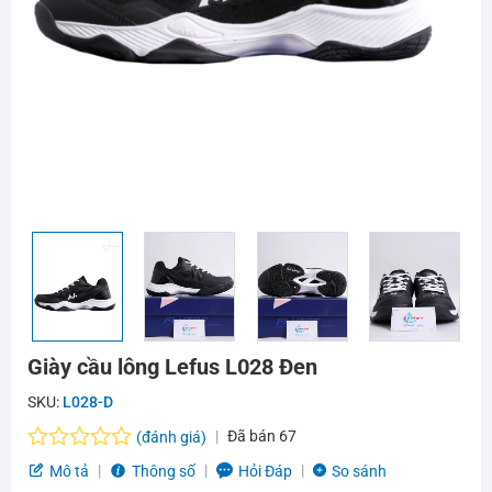
Giày cầu lông Lefus L028 Đen
SKU:
L028-D
Đã bán
67
(đánh giá)
Được
Mô tả
Thông số
Hỏi Đáp
So sánh
xếp