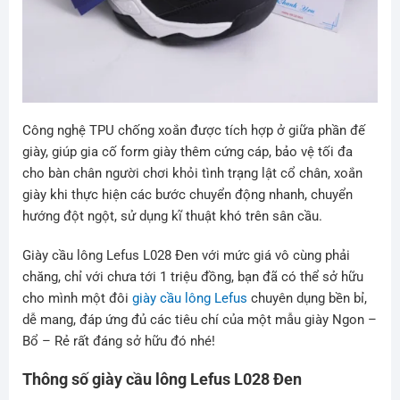
Công nghệ TPU chống xoắn được tích hợp ở giữa phần đế
giày, giúp gia cố form giày thêm cứng cáp, bảo vệ tối đa
cho bàn chân người chơi khỏi tình trạng lật cổ chân, xoắn
giày khi thực hiện các bước chuyển động nhanh, chuyển
hướng đột ngột, sử dụng kĩ thuật khó trên sân cầu.
Giày cầu lông Lefus L028 Đen với mức giá vô cùng phải
chăng, chỉ với chưa tới 1 triệu đồng, bạn đã có thể sở hữu
cho mình một đôi
giày cầu lông Lefus
chuyên dụng bền bỉ,
dễ mang, đáp ứng đủ các tiêu chí của một mẫu giày Ngon –
Bổ – Rẻ rất đáng sở hữu đó nhé!
Thông số giày cầu lông Lefus L028 Đen