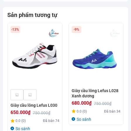
Sản phẩm tương tự
-13%
-9%
Giày cầu lông Lefus L028
Xanh dương
680.000
₫
750.000
₫
Giày cầu lông Lefus L030
Giá
Giá
0.0 (0)
Đã bán
34
650.000
₫
750.000
₫
gốc
hiện
Giá
Giá
So sánh
0.0 (0)
Đã bán
74
là:
tại
gốc
hiện
So sánh