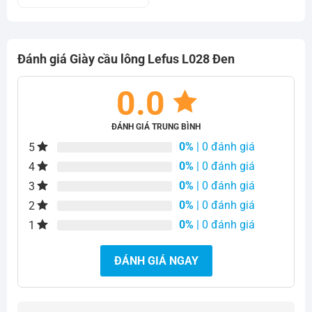
750.000₫.
là:
là:
tại
680.000₫.
750.000₫.
là:
650.000₫.
Đánh giá Giày cầu lông Lefus L028 Đen
0.0
ĐÁNH GIÁ TRUNG BÌNH
0%
| 0 đánh giá
5
0%
| 0 đánh giá
4
0%
| 0 đánh giá
3
0%
| 0 đánh giá
2
0%
| 0 đánh giá
1
ĐÁNH GIÁ NGAY