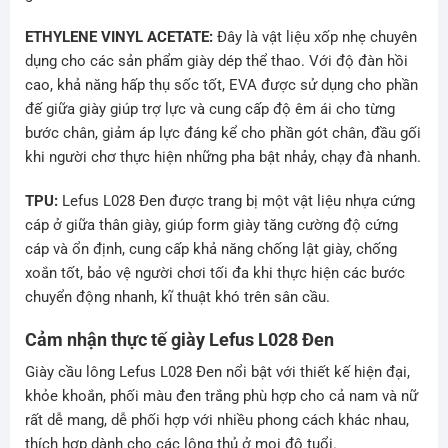
ETHYLENE VINYL ACETATE:
Đây là vật liệu xốp nhẹ chuyên
dụng cho các sản phẩm giày dép thể thao. Với độ đàn hồi
cao, khả năng hấp thụ sốc tốt, EVA được sử dụng cho phần
đế giữa giày giúp trợ lực và cung cấp độ êm ái cho từng
bước chân, giảm áp lực đáng kể cho phần gót chân, đầu gối
khi người chơ thực hiện những pha bật nhảy, chạy đà nhanh.
TPU:
Lefus L028 Đen được trang bị một vật liệu nhựa cứng
cáp ở giữa thân giày, giúp form giày tăng cường độ cứng
cáp và ổn định, cung cấp khả năng chống lật giày, chống
xoắn tốt, bảo vệ người chơi tối đa khi thực hiện các bước
chuyển động nhanh, kĩ thuật khó trên sân cầu.
Cảm nhận thực tế giày Lefus L028 Đen
Giày cầu lông Lefus L028 Đen nổi bật với thiết kế hiện đại,
khỏe khoắn, phối màu đen trắng phù hợp cho cả nam và nữ
rất dễ mang, dễ phối hợp với nhiều phong cách khác nhau,
thích hợp dành cho các lông thủ ở mọi độ tuổi.