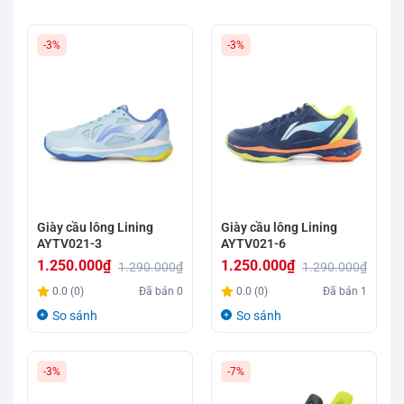
-3%
-3%
Giày cầu lông Lining
Giày cầu lông Lining
AYTV021-3
AYTV021-6
1.250.000
₫
1.250.000
₫
1.290.000
₫
1.290.000
₫
Giá
Giá
Giá
Giá
0.0 (0)
Đã bán
0
0.0 (0)
Đã bán
1
gốc
hiện
gốc
hiện
So sánh
So sánh
là:
tại
là:
tại
1.290.000₫.
là:
1.290.000₫.
là:
-3%
-7%
1.250.000₫.
1.250.000₫.