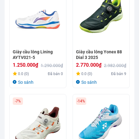
Giày cầu lông Lining
Giày cầu lông Yonex 88
AYTV021-5
Dial 3 2025
1.250.000
₫
2.770.000
₫
1.290.000
₫
2.982.000
₫
Giá
Giá
Giá
Giá
0.0 (0)
Đã bán
0
0.0 (0)
Đã bán
9
gốc
hiện
gốc
hiện
So sánh
So sánh
là:
tại
là:
tại
1.290.000₫.
là:
2.982.000₫.
là:
-7%
-14%
1.250.000₫.
2.770.000₫.