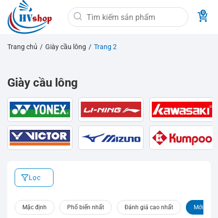
Bỏ
Tìm
qua
kiếm:
nội
dung
Trang chủ
/
Giày cầu lông
/
Trang 2
Giày cầu lông
Lọc
Mặc định
Phổ biến nhất
Đánh giá cao nhất
Mới nhất