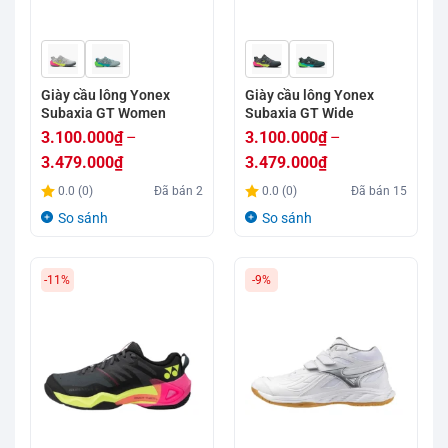
Giày cầu lông Yonex
Giày cầu lông Yonex
Subaxia GT Women
Subaxia GT Wide
3.100.000
₫
–
3.100.000
₫
–
3.479.000
₫
3.479.000
₫
Khoảng
Khoảng
0.0 (0)
Đã bán
2
0.0 (0)
Đã bán
15
giá:
giá:
So sánh
So sánh
từ
từ
3.100.000₫
3.100.000₫
-11%
-9%
đến
đến
3.479.000₫
3.479.000₫