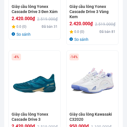
Giày cầu lông Yonex
Giày cầu lông Yonex
Cascade Drive 3 Đen Xám
Cascade Drive 3 Vàng
Kem
2.420.000
₫
2.519.000
₫
2.420.000
₫
2.519.000
₫
Giá
Giá
0.0 (0)
Đã bán
31
Giá
Giá
gốc
hiện
0.0 (0)
Đã bán
81
So sánh
gốc
hiện
là:
tại
So sánh
là:
tại
2.519.000₫.
là:
2.519.000₫.
là:
2.420.000₫.
-4%
-14%
2.420.000₫.
Giày cầu lông Yonex
Giày cầu lông Kawasaki
Cascade Drive 3
C32020
2.420.000
₫
950.000
₫
2.519.000
₫
1.100.000
₫