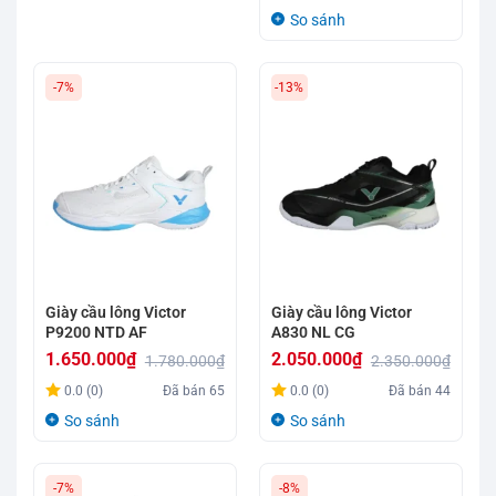
3.095.000₫.
là:
gốc
hiện
So sánh
2.850.000₫.
là:
tại
890.000₫.
là:
-7%
-13%
640.000₫.
Giày cầu lông Victor
Giày cầu lông Victor
P9200 NTD AF
A830 NL CG
1.650.000
₫
2.050.000
₫
1.780.000
₫
2.350.000
₫
Giá
Giá
Giá
Giá
0.0 (0)
Đã bán
65
0.0 (0)
Đã bán
44
gốc
hiện
gốc
hiện
So sánh
So sánh
là:
tại
là:
tại
1.780.000₫.
là:
2.350.000₫.
là:
-7%
-8%
1.650.000₫.
2.050.000₫.