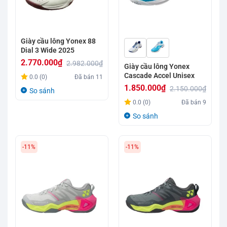
Giày cầu lông Yonex 88
Dial 3 Wide 2025
2.770.000
₫
2.982.000
₫
Giày cầu lông Yonex
Giá
Giá
Cascade Accel Unisex
0.0 (0)
Đã bán
11
gốc
hiện
1.850.000
₫
2.150.000
₫
So sánh
là:
tại
Giá
Giá
0.0 (0)
Đã bán
9
2.982.000₫.
là:
gốc
hiện
So sánh
2.770.000₫.
là:
tại
2.150.000₫.
là:
-11%
-11%
1.850.000₫.