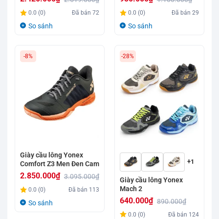
Giá
Giá
Giá
Giá
0.0 (0)
Đã bán
72
0.0 (0)
Đã bán
29
gốc
hiện
gốc
hiện
So sánh
So sánh
là:
tại
là:
tại
2.519.000₫.
là:
1.100.000₫.
là:
-8%
-28%
2.420.000₫.
950.000₫.
Giày cầu lông Yonex
+1
Comfort Z3 Men Đen Cam
2.850.000
₫
3.095.000
₫
Giày cầu lông Yonex
Giá
Giá
Mach 2
0.0 (0)
Đã bán
113
gốc
hiện
640.000
₫
890.000
₫
So sánh
là:
tại
Giá
Giá
0.0 (0)
Đã bán
124