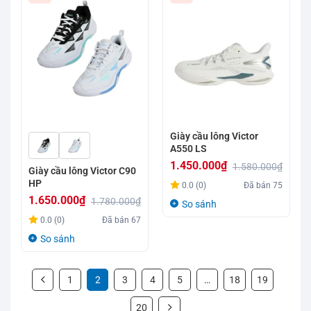
Giày cầu lông Victor
A550 LS
1.450.000
₫
1.580.000
₫
Giày cầu lông Victor C90
Giá
Giá
HP
0.0 (0)
Đã bán
75
gốc
hiện
1.650.000
₫
1.780.000
₫
So sánh
là:
tại
Giá
Giá
0.0 (0)
Đã bán
67
1.580.000₫.
là:
gốc
hiện
So sánh
1.450.000₫.
là:
tại
1.780.000₫.
là:
1
2
3
4
5
…
18
19
1.650.000₫.
20