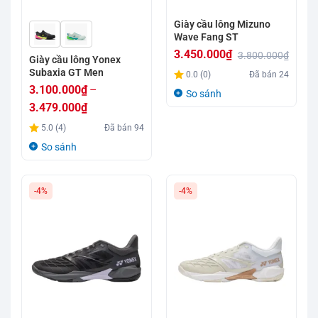
Giày cầu lông Mizuno
Wave Fang ST
3.450.000
₫
3.800.000
₫
Giày cầu lông Yonex
Giá
Giá
Subaxia GT Men
0.0 (0)
Đã bán
24
gốc
hiện
3.100.000
₫
–
So sánh
là:
tại
3.479.000
₫
3.800.000₫.
là:
Khoảng
5.0 (4)
Đã bán
94
3.450.000₫.
giá:
So sánh
từ
3.100.000₫
-4%
-4%
đến
3.479.000₫