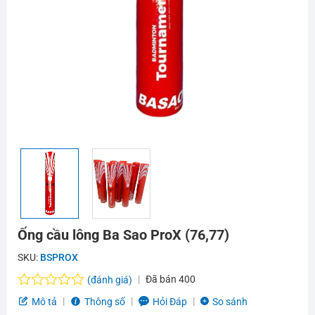
Ống cầu lông Ba Sao ProX (76,77)
SKU:
BSPROX
Đã bán
400
(đánh giá)
Được
Mô tả
Thông số
Hỏi Đáp
So sánh
xếp