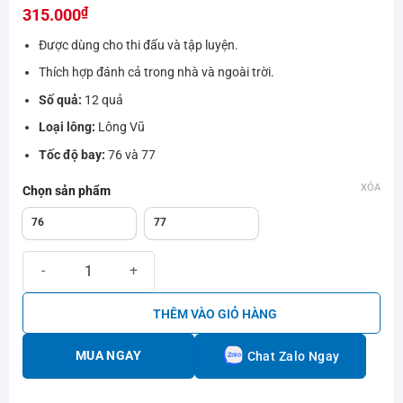
₫
hạng
315.000
0.0
Được dùng cho thi đấu và tập luyện.
5
sao
Thích hợp đánh cả trong nhà và ngoài trời.
Số quả:
12 quả
Loại lông:
Lông Vũ
Tốc độ bay:
76 và 77
XÓA
Chọn sản phẩm
76
77
Ống cầu lông Ba Sao ProX (76,77) số lượng
THÊM VÀO GIỎ HÀNG
MUA NGAY
Chat Zalo Ngay