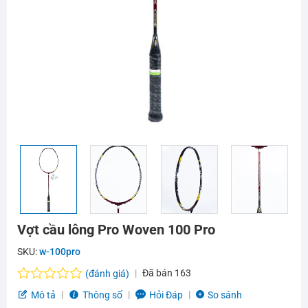
Vợt cầu lông Pro Woven 100 Pro
SKU:
w-100pro
Đã bán
163
(đánh giá)
Được
Mô tả
Thông số
Hỏi Đáp
So sánh
xếp