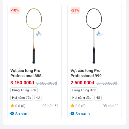
-10%
-21%
Vợt cầu lông Pro
Vợt cầu lông Pro
Professional 888
Professional 999
3.150.000
₫
2.500.000
₫
3.500.000
₫
3.150.000
₫
Giá
Giá
Giá
Giá
Cứng Trung Bình
Cứng Trung Bình
gốc
hiện
gốc
hiện
Hơi nặng đầu
4U
Hơi nặng đầu
4U
là:
tại
là:
tại
0.0 (0)
Đã bán
52
0.0 (0)
Đã bán
30
3.500.000₫.
là:
3.150.000₫.
là:
So sánh
So sánh
3.150.000₫.
2.500.000₫.