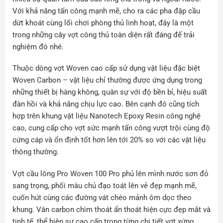
Với khả năng tấn công mạnh mẽ, cho ra các pha đập cầu
dứt khoát cùng lối chơi phòng thủ linh hoạt, đây là một
trong những cây vợt công thủ toàn diện rất đáng để trải
nghiệm đó nhé.
Thuộc dòng vợt Woven cao cấp sử dụng vật liệu đặc biệt
Woven Carbon – vật liệu chỉ thường được ứng dụng trong
những thiết bị hàng không, quân sự với độ bền bỉ, hiệu suất
đàn hồi và khả năng chịu lực cao. Bên cạnh đó cũng tích
hợp trên khung vật liệu Nanotech Epoxy Resin công nghệ
cao, cung cấp cho vợt sức mạnh tấn công vượt trội cùng độ
cứng cáp và ổn định tốt hơn lên tới 20% so với các vật liệu
thông thường.
Vợt cầu lông Pro Woven 100 Pro phủ lên mình nước sơn đỏ
sang trọng, phối màu chủ đạo toát lên vẻ đẹp mạnh mẽ,
cuốn hút cùng các đường vát chéo mảnh ôm dọc theo
khung. Vân carbon chìm thoát ẩn thoát hiện cực đẹp mắt và
tinh tế, thể hiện sự cao cấp trong từng chi tiết vợt xứng