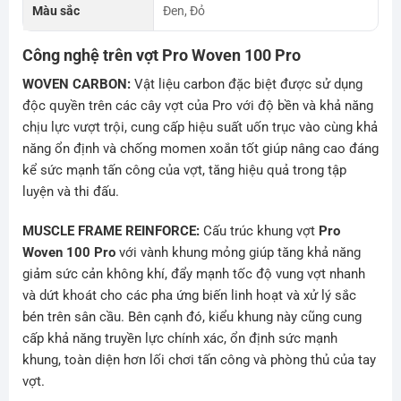
Màu sắc
Đen, Đỏ
Công nghệ trên vợt Pro Woven 100 Pro
WOVEN CARBON:
Vật liệu carbon đặc biệt được sử dụng
độc quyền trên các cây vợt của Pro với độ bền và khả năng
chịu lực vượt trội, cung cấp hiệu suất uốn trục vào cùng khả
năng ổn định và chống momen xoắn tốt giúp nâng cao đáng
kể sức mạnh tấn công của vợt, tăng hiệu quả trong tập
luyện và thi đấu.
MUSCLE FRAME REINFORCE:
Cấu trúc khung vợt
Pro
Woven 100 Pro
với vành khung mỏng giúp tăng khả năng
giảm sức cản không khí, đẩy mạnh tốc độ vung vợt nhanh
và dứt khoát cho các pha ứng biến linh hoạt và xử lý sắc
bén trên sân cầu. Bên cạnh đó, kiểu khung này cũng cung
cấp khả năng truyền lực chính xác, ổn định sức mạnh
khung, toàn diện hơn lối chơi tấn công và phòng thủ của tay
vợt.