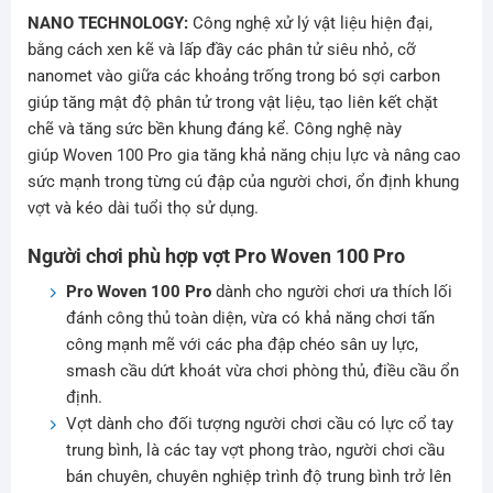
NANO TECHNOLOGY:
Công nghệ xử lý vật liệu hiện đại,
bằng cách xen kẽ và lấp đầy các phân tử siêu nhỏ, cỡ
nanomet vào giữa các khoảng trống trong bó sợi carbon
giúp tăng mật độ phân tử trong vật liệu, tạo liên kết chặt
chẽ và tăng sức bền khung đáng kể. Công nghệ này
giúp Woven 100 Pro gia tăng khả năng chịu lực và nâng cao
sức mạnh trong từng cú đập của người chơi, ổn định khung
vợt và kéo dài tuổi thọ sử dụng.
Người chơi phù hợp vợt Pro Woven 100 Pro
Pro Woven 100 Pro
dành cho người chơi ưa thích lối
đánh công thủ toàn diện, vừa có khả năng chơi tấn
công mạnh mẽ với các pha đập chéo sân uy lực,
smash cầu dứt khoát vừa chơi phòng thủ, điều cầu ổn
định.
Vợt dành cho đối tượng người chơi cầu có lực cổ tay
trung bình, là các tay vợt phong trào, người chơi cầu
bán chuyên, chuyên nghiệp trình độ trung bình trở lên