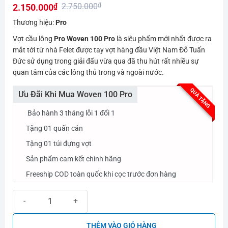
2.750.000
₫
2.150.000
₫
hạng
0.0
Giá
Giá
Thương hiệu:
Pro
5
gốc
hiện
sao
Vợt cầu lông
Pro Woven 100 Pro
là siêu phẩm mới nhất được ra
là:
tại
mắt tới từ nhà Felet được tay vợt hàng đầu Việt Nam Đỗ Tuấn
2.750.000₫.
là:
Đức sử dụng trong giải đấu vừa qua đã thu hút rất nhiều sự
quan tâm của các lông thủ trong và ngoài nước.
2.150.000₫.
QUÀ TẶNG
Ưu Đãi Khi Mua Woven 100 Pro
Bảo hành 3 tháng lỗi 1 đổi 1
Tặng 01 quấn cán
Tặng 01 túi đựng vợt
Sản phẩm cam kết chính hãng
Freeship COD toàn quốc khi cọc trước đơn hàng
Vợt cầu lông Pro Woven 100 Pro số lượng
THÊM VÀO GIỎ HÀNG