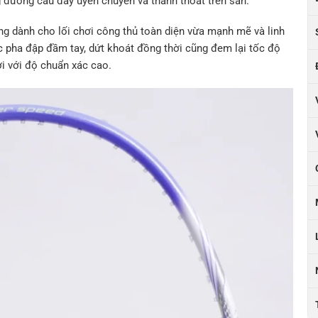
 đường cầu đầy uyển chuyển và thanh thoát trên sân.
ng dành cho lối chơi công thủ toàn diện vừa mạnh mẽ và linh
ác pha đập đầm tay, dứt khoát đồng thời cũng đem lại tốc độ
ời với độ chuẩn xác cao.