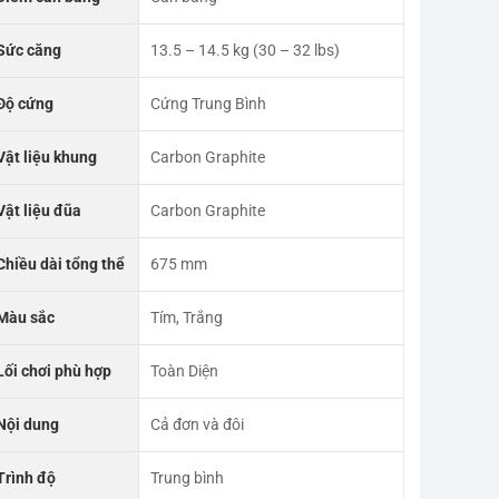
Sức căng
13.5 – 14.5 kg (30 – 32 lbs)
Độ cứng
Cứng Trung Bình
Vật liệu khung
Carbon Graphite
Vật liệu đũa
Carbon Graphite
Chiều dài tổng thể
675 mm
Màu sắc
Tím, Trắng
Lối chơi phù hợp
Toàn Diện
Nội dung
Cả đơn và đôi
Trình độ
Trung bình