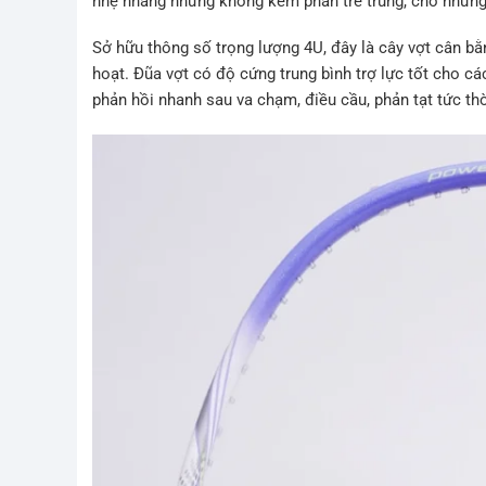
nhẹ nhàng nhưng không kém phần trẻ trung, cho những
Sở hữu thông số trọng lượng 4U, đây là cây vợt cân bằ
hoạt. Đũa vợt có độ cứng trung bình trợ lực tốt cho c
phản hồi nhanh sau va chạm, điều cầu, phản tạt tức th