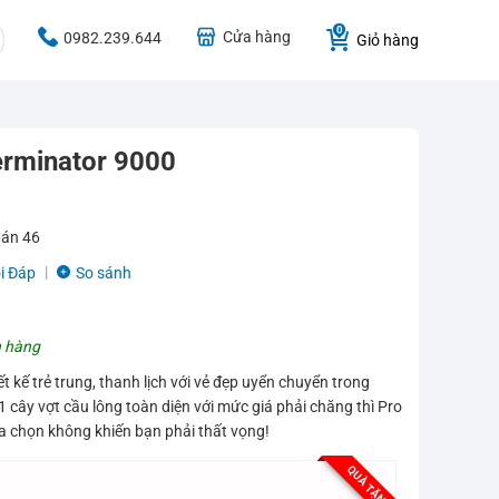
Cửa hàng
0982.239.644
Giỏ hàng
erminator 9000
bán
46
i Đáp
So sánh
 hàng
t kế trẻ trung, thanh lịch với vẻ đẹp uyển chuyển trong
cây vợt cầu lông toàn diện với mức giá phải chăng thì Pro
a chọn không khiến bạn phải thất vọng!
QUÀ TẶNG