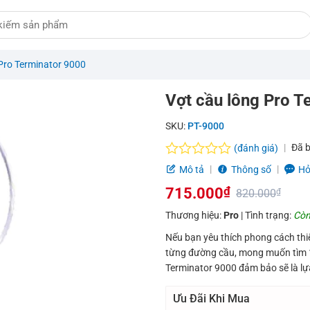
Pro Terminator 9000
Vợt cầu lông Pro T
SKU:
PT-9000
Đã 
(đánh giá)
Được
Mô tả
Thông số
Hỏ
xếp
715.000
₫
hạng
820.000
₫
0.0
Giá
Giá
Thương hiệu:
Pro
| Tình trạng:
Còn
5
sao
gốc
hiện
Nếu bạn yêu thích phong cách thiế
từng đường cầu, mong muốn tìm 1 
là:
tại
Terminator 9000 đảm bảo sẽ là lự
820.000₫.
là:
Ưu Đãi Khi Mua
715.000₫.