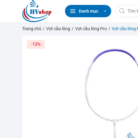
Bỏ
Tìm
qua
Danh mục
kiếm:
nội
dung
Trang chủ
/
Vợt cầu lông
/
Vợt cầu lông Pro
/
Vợt cầu lông 
-13%