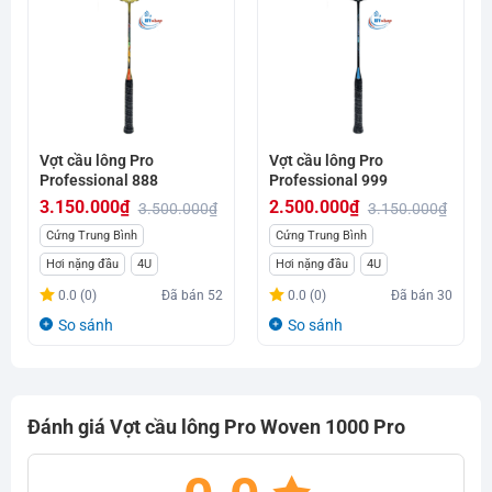
Vợt cầu lông Pro
Vợt cầu lông Pro
Professional 888
Professional 999
3.150.000
₫
2.500.000
₫
3.500.000
₫
3.150.000
₫
Giá
Giá
Giá
Giá
Cứng Trung Bình
Cứng Trung Bình
gốc
hiện
gốc
hiện
Hơi nặng đầu
4U
Hơi nặng đầu
4U
là:
tại
là:
tại
0.0 (0)
Đã bán
52
0.0 (0)
Đã bán
30
3.500.000₫.
là:
3.150.000₫.
là:
So sánh
So sánh
3.150.000₫.
2.500.000₫.
Đánh giá Vợt cầu lông Pro Woven 1000 Pro