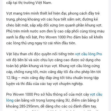
cấp tại thị trường Việt Nam.
Vợt mang trên mình thiết kế hiện đại, phong cách đầy trẻ
trung, phóng khoáng với các họa tiết sấm sét, đường kẻ
chéo bắt mắt, sắp xếp đối xứng ôm quanh phần khung vợt.
Phủ trên mình nước sơn đen lỳ cao cấp phối cùng tông màu
xanh lá đầy nổi bật, Pro Woven 1000 Pro đảm bảo sẽ khiến
các lông thủ ưng ngay từ cái nhìn đầu tiên.
Vật liệu than chì độc quyền nổi tiếng trên
vợt cầu lông Pro
với độ bền bỉ và sức chịu lực căng cao được sử dụng cho
toàn bộ phần khung và trục vợt. Khung vợt cầu lông cứng
cáp, chống rung tốt, mức căng dây tối đa cho phép lên tới
12.5kg – mức căng dây đáp ứng tốt tiêu chuẩn trong tập
luyện và thi đấu của các tay vợt chuyên nghiệp.
Pro Woven 1000 Pro sở hữu thông số của một cây
vợt cầu
lông
cân bằng với trọng lượng nặng 3U, điểm cân bằng ở
khoảng 285-295mm, dễ dàng cho các cú đánh đầm tay,