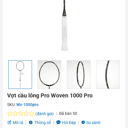
Vợt cầu lông Pro Woven 1000 Pro
SKU:
Wo-1000pro
Đã bán
50
(đánh giá)
Được
Mô tả
Thông số
Hỏi Đáp
So sánh
xếp