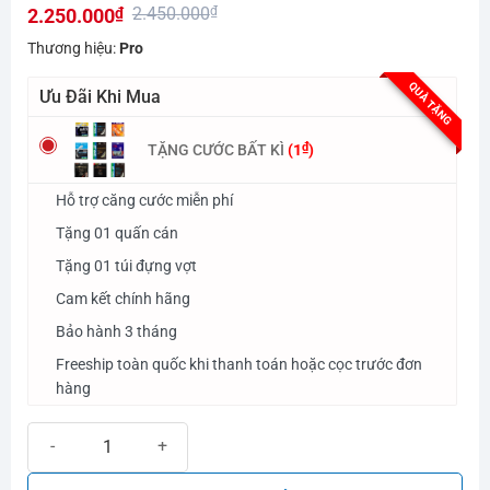
2.450.000
₫
2.250.000
₫
hạng
0.0
Giá
Giá
Thương hiệu:
Pro
5
gốc
hiện
sao
QUÀ TẶNG
Ưu Đãi Khi Mua
là:
tại
2.450.000₫.
là:
₫
TẶNG CƯỚC BẤT KÌ
(
1
)
2.250.000₫.
Hỗ trợ căng cước miễn phí
Tặng 01 quấn cán
Tặng 01 túi đựng vợt
Cam kết chính hãng
Bảo hành 3 tháng
Freeship toàn quốc khi thanh toán hoặc cọc trước đơn
hàng
Vợt cầu lông Pro Woven 1000 Pro số lượng