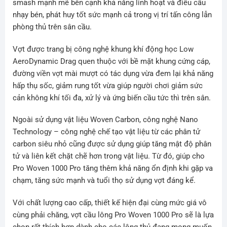
smash mạnh mẽ bên cạnh khả năng linh hoạt và điều cầu
nhạy bén, phát huy tốt sức mạnh cả trong vị trí tấn công lẫn
phòng thủ trên sân cầu.
Vợt được trang bị công nghệ khung khí động học Low
AeroDynamic Drag quen thuộc với bề mặt khung cứng cáp,
đường viền vợt mài mượt có tác dụng vừa đem lại khả năng
hấp thụ sốc, giảm rung tốt vừa giúp người chơi giảm sức
cản không khí tối đa, xử lý và ứng biến cầu tức thì trên sân.
Ngoài sử dụng vật liệu Woven Carbon, công nghệ Nano
Technology – công nghệ chế tạo vật liệu từ các phân tử
carbon siêu nhỏ cũng được sử dụng giúp tăng mật độ phân
tử và liên kết chặt chẽ hơn trong vật liệu. Từ đó, giúp cho
Pro Woven 1000 Pro tăng thêm khả năng ổn định khi gặp va
chạm, tăng sức mạnh và tuổi thọ sử dụng vợt đáng kể.
Với chất lượng cao cấp, thiết kế hiện đại cùng mức giá vô
cùng phải chăng, vợt cầu lông Pro Woven 1000 Pro sẽ là lựa
chọn rất thích hợp dành cho các lông thủ đang mong muốn