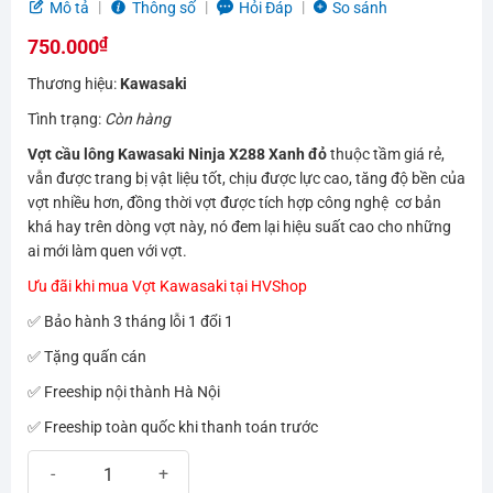
5.0
2
trên 5
Mô tả
Thông số
Hỏi Đáp
So sánh
dựa trên
₫
đánh giá
750.000
Thương hiệu:
Kawasaki
Tình trạng:
Còn hàng
Vợt cầu lông
Kawasaki Ninja X288 Xanh đỏ
thuộc tầm giá rẻ,
vẫn được trang bị vật liệu tốt, chịu được lực cao, tăng độ bền của
vợt nhiều hơn, đồng thời vợt được tích hợp công nghệ cơ bản
khá hay trên dòng vợt này, nó đem lại hiệu suất cao cho những
ai mới làm quen với vợt.
Ưu đãi khi mua Vợt Kawasaki tại HVShop
✅ Bảo hành 3 tháng lỗi 1 đổi 1
✅ Tặng quấn cán
✅ Freeship nội thành Hà Nội
✅ Freeship toàn quốc khi thanh toán trước
Vợt cầu lông Kawasaki Ninja X288 xanh đỏ | Rẻ, đẹp, dễ chơi số lư