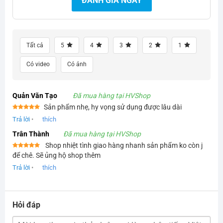
ĐÁNH GIÁ NGAY
Tất cả
5
4
3
2
1
Có video
Có ảnh
Quản Văn Tạo
Đã mua hàng tại HVShop
Sản phẩm nhẹ, hy vọng sử dụng được lâu dài
Được xếp
Trả lời
•
thích
hạng
5
5
sao
Trân Thành
Đã mua hàng tại HVShop
Shop nhiệt tình giao hàng nhanh sản phẩm ko còn j
Được xếp
để chê. Sẽ ủng hộ shop thêm
hạng
5
5
sao
Trả lời
•
thích
Hỏi đáp