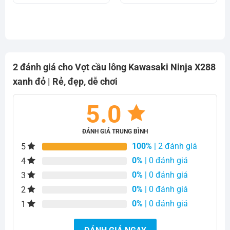
870.000₫.
là:
870.000₫.
là:
690.000₫.
650.000₫.
2 đánh giá cho
Vợt cầu lông Kawasaki Ninja X288
xanh đỏ | Rẻ, đẹp, dễ chơi
5.0
ĐÁNH GIÁ TRUNG BÌNH
100%
| 2 đánh giá
5
0%
| 0 đánh giá
4
0%
| 0 đánh giá
3
0%
| 0 đánh giá
2
0%
| 0 đánh giá
1