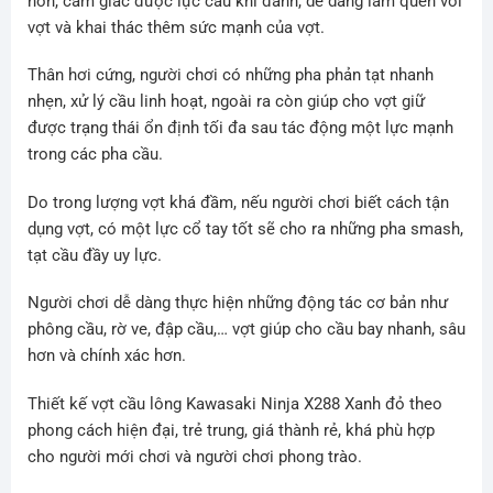
hơn, cảm giác được lực cầu khi đánh, dễ dàng làm quen với
vợt và khai thác thêm sức mạnh của vợt.
Thân hơi cứng, người chơi có những pha phản tạt nhanh
nhẹn, xử lý cầu linh hoạt, ngoài ra còn giúp cho vợt giữ
được trạng thái ổn định tối đa sau tác động một lực mạnh
trong các pha cầu.
Do trong lượng vợt khá đầm, nếu người chơi biết cách tận
dụng vợt, có một lực cổ tay tốt sẽ cho ra những pha smash,
tạt cầu đầy uy lực.
Người chơi dễ dàng thực hiện những động tác cơ bản như
phông cầu, rờ ve, đập cầu,… vợt giúp cho cầu bay nhanh, sâu
hơn và chính xác hơn.
Thiết kế vợt cầu lông Kawasaki Ninja X288 Xanh đỏ theo
phong cách hiện đại, trẻ trung, giá thành rẻ, khá phù hợp
cho người mới chơi và người chơi phong trào.