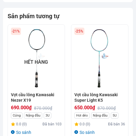
Sản phẩm tương tự
-21%
-25%
HẾT HÀNG
Vợt cầu lông Kawasaki
Vợt cầu lông Kawasaki
Nezer X19
Super Light K5
690.000
₫
650.000
₫
870.000
₫
870.000
₫
Giá
Giá
Giá
Giá
Cứng
Nặng đầu
3U
Hơi dẻo
Nặng đầu
5U
gốc
hiện
gốc
hiện
0.0 (0)
Đã bán
103
0.0 (0)
Đã bán
36
là:
tại
là:
tại
So sánh
So sánh