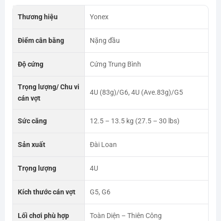
Thương hiệu
Yonex
Điểm cân bằng
Nặng đầu
Độ cứng
Cứng Trung Bình
Trọng lượng/ Chu vi
4U (83g)/G6, 4U (Ave.83g)/G5
cán vợt
Sức căng
12.5 – 13.5 kg (27.5 – 30 lbs)
Sản xuất
Đài Loan
Trọng lượng
4U
Kích thước cán vợt
G5, G6
Lối chơi phù hợp
Toàn Diện – Thiên Công