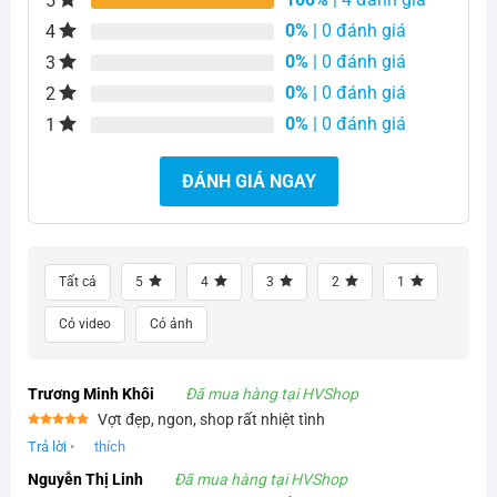
5
0%
| 0 đánh giá
4
0%
| 0 đánh giá
3
0%
| 0 đánh giá
2
0%
| 0 đánh giá
1
ĐÁNH GIÁ NGAY
Tất cả
5
4
3
2
1
Có video
Có ảnh
Trương Minh Khôi
Đã mua hàng tại HVShop
Vợt đẹp, ngon, shop rất nhiệt tình
Được xếp
Trả lời
•
thích
hạng
5
5
sao
Nguyễn Thị Linh
Đã mua hàng tại HVShop