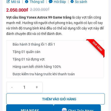
5.0
4
trên 5
Mô tả
Thông số
Hỏi Đáp
So sánh
dựa trên
2.200.000
₫
2.050.000
₫
đánh giá
Giá
Giá
Vợt cầu lông Yonex Astrox 99 Game trắng
là cây vợt tấn công
gốc
hiện
mạnh mẽ. Hướng tới người chơi phong trào, người có lực cổ tay
và trình độ trung bình khá đều có thể sử dụng tốt cây vợt này để
là:
tại
đánh chuyên đôi và có thể đánh đơn.
2.200.000₫.
là:
2.050.000₫.
QUÀ TẶNG
Bảo hành 3 tháng lỗi 1 đổi 1
Tặng 01 quấn cán
Tặng 01 túi đựng vợt
Hàng cam kết chính hãng 100%
Được kiểm tra hàng trước khi thanh toán
Vợt Cầu Lông Yonex Astrox 99 Game Trắng | Bạch hổ tầm trung số 
THÊM VÀO GIỎ HÀNG
MUA NGAY
Chat Zalo Ngay