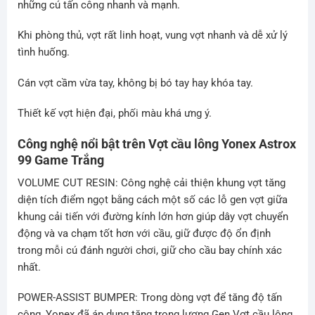
những cú tấn công nhanh và mạnh.
Khi phòng thủ, vợt rất linh hoạt, vung vợt nhanh và dễ xử lý
tình huống.
Cán vợt cầm vừa tay, không bị bó tay hay khóa tay.
Thiết kế vợt hiện đại, phối màu khá ưng ý.
Công nghệ nổi bật trên Vợt cầu lông
Yonex Astrox
99 Game Trắng
VOLUME CUT RESIN:
Công nghệ cải thiện khung vợt tăng
diện tích điểm ngọt bằng cách một số các lỗ gen vợt giữa
khung cải tiến với đường kính lớn hơn giúp dây vợt chuyển
động và va chạm tốt hơn với cầu, giữ được độ ổn định
trong mỗi cú đánh người chơi, giữ cho cầu bay chính xác
nhất.
POWER-ASSIST BUMPER:
Trong dòng vợt để tăng độ tấn
công, Yonex đã áp dụng tăng trọng lượng Gen Vợt cầu lông