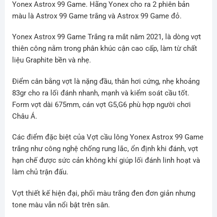
Yonex Astrox 99 Game. Hãng Yonex cho ra 2 phiên bản
màu là Astrox 99 Game trắng và Astrox 99 Game đỏ.
Yonex Astrox 99 Game Trắng ra mắt năm 2021, là dòng vợt
thiên công nằm trong phân khúc cận cao cấp, làm từ chất
liệu Graphite bền và nhẹ.
Điểm cân bằng vợt là nặng đầu, thân hơi cứng, nhẹ khoảng
83gr cho ra lối đánh nhanh, mạnh và kiểm soát cầu tốt.
Form vợt dài 675mm, cán vợt G5,G6 phù hợp người chơi
Châu Á.
Các điểm đặc biệt của Vợt cầu lông Yonex Astrox 99 Game
trắng như công nghệ chống rung lắc, ổn định khi đánh, vợt
hạn chế được sức cản không khí giúp lối đánh linh hoạt và
làm chủ trận đấu.
Vợt thiết kế hiện đại, phối màu trắng đen đơn giản nhưng
tone màu vẫn nổi bật trên sân.