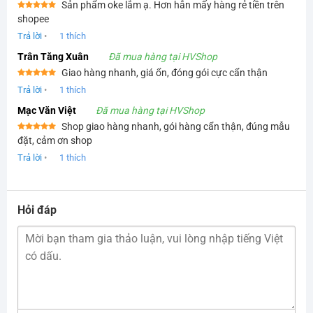
Sản phẩm oke lắm ạ. Hơn hẳn mấy hàng rẻ tiền trên
Được xếp
shopee
hạng
5
5
sao
Trả lời
•
1
thích
Trân Tăng Xuân
Đã mua hàng tại HVShop
Giao hàng nhanh, giá ổn, đóng gói cực cẩn thận
Được xếp
Trả lời
•
1
thích
hạng
5
5
sao
Mạc Văn Việt
Đã mua hàng tại HVShop
Shop giao hàng nhanh, gói hàng cẩn thận, đúng mẫu
Được xếp
đặt, cảm ơn shop
hạng
5
5
sao
Trả lời
•
1
thích
Hỏi đáp