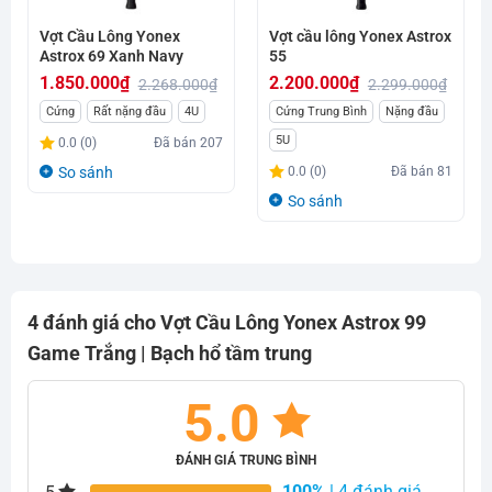
Vợt Cầu Lông Yonex
Vợt cầu lông Yonex Astrox
Astrox 69 Xanh Navy
55
1.850.000
₫
2.200.000
₫
2.268.000
₫
2.299.000
₫
Giá
Giá
Giá
Giá
Cứng
Rất nặng đầu
4U
Cứng Trung Bình
Nặng đầu
gốc
hiện
gốc
hiện
5U
0.0 (0)
Đã bán
207
là:
tại
là:
tại
So sánh
0.0 (0)
Đã bán
81
2.268.000₫.
là:
2.299.000₫.
là:
So sánh
1.850.000₫.
2.200.000₫.
4 đánh giá cho
Vợt Cầu Lông Yonex Astrox 99
Game Trắng | Bạch hổ tầm trung
5.0
ĐÁNH GIÁ TRUNG BÌNH
100%
| 4 đánh giá