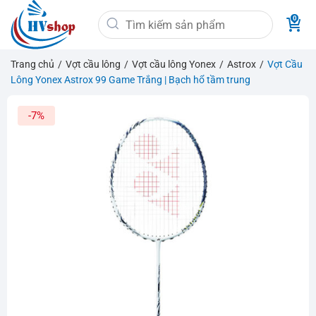
Bỏ
Tìm
qua
kiếm:
nội
dung
Trang chủ
/
Vợt cầu lông
/
Vợt cầu lông Yonex
/
Astrox
/
Vợt Cầu
Lông Yonex Astrox 99 Game Trắng | Bạch hổ tầm trung
-7%