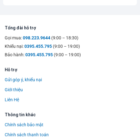
AERO FRAME:
Công nghệ tạo ra cạnh vợt bầu hơn, thiên về
khí động học giúp hạn chế tối đa sức cản của không khí,
tạo nên tốc độ bung vợt cao hơn, người chơi cảm giác nhẹ
Tổng đài hỗ trợ
nhàng hơn khi đánh
.
Gọi mua:
098.223.9644
(9:00 – 18:30)
Khiếu nại:
0395.455.795
(9:00 – 19:00)
Bảo hành:
0395.455.795
(9:00 – 19:00)
Hỗ trợ
Gửi góp ý, khiếu nại
Giới thiệu
Liên Hệ
Thông tin khác
Công nghệ Aero Box Frame trên vợt cầu lông Yonex
Chính sách bảo mật
Trên đây là những công nghệ nổi bật trên Vợt cầu lông
Chính sách thanh toán