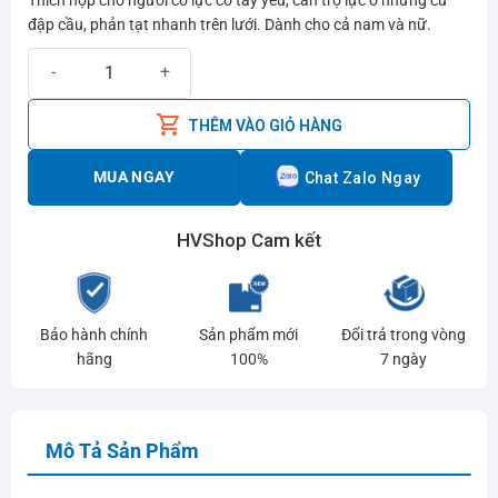
là:
tại
đập cầu, phản tạt nhanh trên lưới. Dành cho cả nam và nữ.
1.190.000₫.
là:
Vợt cầu lông Yonex NanoFlare 001F | Vợt cầu lông giá rẻ số lượng
840.000₫.
THÊM VÀO GIỎ HÀNG
MUA NGAY
Chat Zalo Ngay
HVShop Cam kết
Bảo hành chính
Sản phẩm mới
Đổi trả trong vòng
hãng
100%
7 ngày
Mô Tả Sản Phẩm