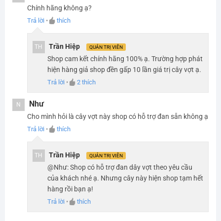
Chính hãng không ạ?
Trả lời
•
thích
Trần Hiệp
TH
QUẢN TRỊ VIÊN
Shop cam kết chính hãng 100% ạ. Trường hợp phát
hiện hàng giả shop đền gấp 10 lần giá trị cây vợt ạ.
Trả lời
•
2
thích
Như
N
Cho mình hỏi là cây vợt này shop có hỗ trợ đan sẵn không ạ
Trả lời
•
thích
Trần Hiệp
TH
QUẢN TRỊ VIÊN
Công nghệ New Gromment Pattern trên vợt cầu lông Yonex
@Như: Shop có hỗ trợ đan dây vợt theo yêu cầu
của khách nhé ạ. Nhưng cây này hiện shop tạm hết
hàng rồi bạn ạ!
NANOCELL NEO:
Vật liệu làm từ than chì mới áp dụng lên
Trả lời
•
thích
tổng thể của cây vợt đem lại độ cân bằng cho vợt giúp
người đánh cảm nhận được sự linh hoạt trong trận đấu.