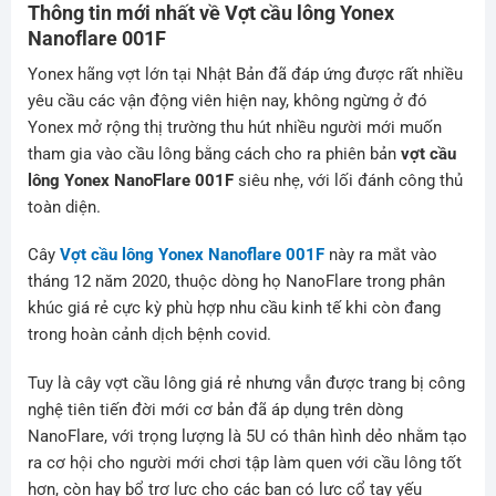
Thông tin mới nhất về Vợt cầu lông Yonex
Nanoflare 001F
Yonex hãng vợt lớn tại Nhật Bản đã đáp ứng được rất nhiều
yêu cầu các vận động viên hiện nay, không ngừng ở đó
Yonex mở rộng thị trường thu hút nhiều người mới muốn
tham gia vào cầu lông bằng cách cho ra phiên bản
vợt cầu
lông Yonex NanoFlare 001F
siêu nhẹ, với lối đánh công thủ
toàn diện.
Cây
Vợt cầu lông Yonex Nanoflare 001F
này ra mắt vào
tháng 12 năm 2020, thuộc dòng họ NanoFlare trong phân
khúc giá rẻ cực kỳ phù hợp nhu cầu kinh tế khi còn đang
trong hoàn cảnh dịch bệnh covid.
Tuy là cây vợt cầu lông giá rẻ nhưng vẫn được trang bị công
nghệ tiên tiến đời mới cơ bản đã áp dụng trên dòng
NanoFlare, với trọng lượng là 5U có thân hình dẻo nhằm tạo
ra cơ hội cho người mới chơi tập làm quen với cầu lông tốt
hơn, còn hay bổ trợ lực cho các bạn có lực cổ tay yếu