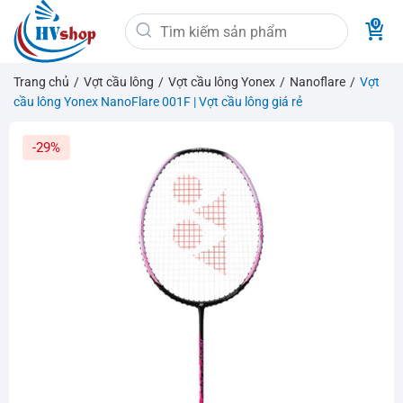
Bỏ
Tìm
qua
kiếm:
nội
dung
Trang chủ
/
Vợt cầu lông
/
Vợt cầu lông Yonex
/
Nanoflare
/
Vợt
cầu lông Yonex NanoFlare 001F | Vợt cầu lông giá rẻ
-29%