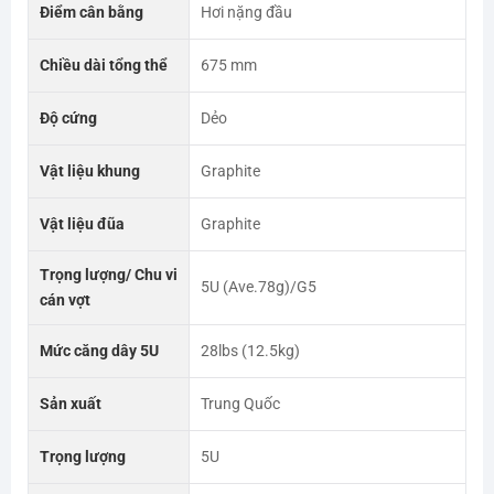
Điểm cân bằng
Hơi nặng đầu
Chiều dài tổng thể
675 mm
Độ cứng
Dẻo
Vật liệu khung
Graphite
Vật liệu đũa
Graphite
Vợt cầu lông Yonex Nanoflare 001F
Trọng lượng/ Chu vi
5U (Ave.78g)/G5
cán vợt
Thông số về Vợt cầu lông Yonex NanoFlare 001F
Mức căng dây 5U
28lbs (12.5kg)
Thương Hiệu
Yonex
Sản xuất
Trung Quốc
Điểm cân bằng
295mm
Trọng lượng
5U
Chiều dài tổng thể
675 mm