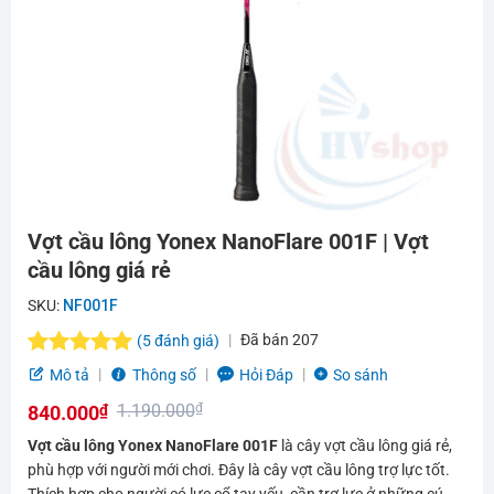
Vợt cầu lông Yonex NanoFlare 001F | Vợt
cầu lông giá rẻ
SKU:
NF001F
Đã bán
207
(
5
đánh giá)
5.0
5
trên 5
Mô tả
Thông số
Hỏi Đáp
So sánh
dựa trên
1.190.000
₫
840.000
₫
đánh giá
Giá
Giá
Vợt cầu lông Yonex NanoFlare 001F
là cây vợt cầu lông giá rẻ,
gốc
hiện
phù hợp với người mới chơi. Đây là cây vợt cầu lông trợ lực tốt.
Thích hợp cho người có lực cổ tay yếu, cần trợ lực ở những cú