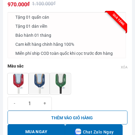
1.100.000
₫
970.000
₫
hạng
0.0
Giá
Giá
QUÀ TẶNG
5
Tặng 01 quấn cán
gốc
hiện
sao
Tặng 01 dán viền
là:
tại
Bảo hành 01 tháng
1.100.000₫.
là:
970.000₫.
Cam kết hàng chính hãng 100%
Miễn phí ship COD toàn quốc khi cọc trước đơn hàng
Màu sắc
XÓA
Vợt Pickleball Kamito Radiant số lượng
THÊM VÀO GIỎ HÀNG
MUA NGAY
Chat Zalo Ngay