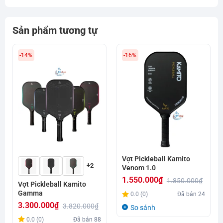
Sản phẩm tương tự
-14%
-16%
Vợt Pickleball Kamito
+2
Venom 1.0
1.550.000
₫
1.850.000
₫
Vợt Pickleball Kamito
Giá
Giá
Gamma
0.0 (0)
Đã bán
24
gốc
hiện
3.300.000
₫
3.820.000
₫
So sánh
là:
tại
Giá
Giá
0.0 (0)
Đã bán
88