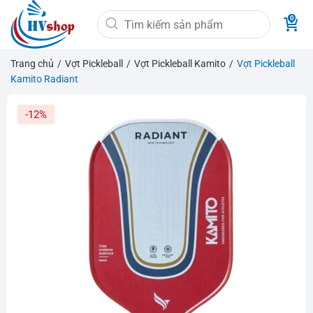
Bỏ
Tìm
qua
kiếm:
nội
dung
Trang chủ
/
Vợt Pickleball
/
Vợt Pickleball Kamito
/
Vợt Pickleball
Kamito Radiant
-12%