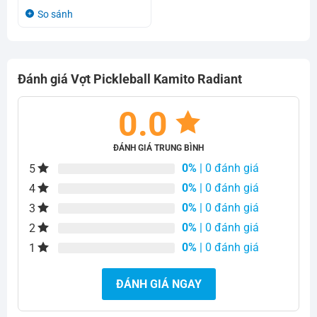
1.850.000₫.
là:
gốc
hiện
So sánh
1.550.000₫.
là:
tại
3.820.000₫.
là:
3.300.000₫.
Đánh giá Vợt Pickleball Kamito Radiant
0.0
ĐÁNH GIÁ TRUNG BÌNH
0%
| 0 đánh giá
5
0%
| 0 đánh giá
4
0%
| 0 đánh giá
3
0%
| 0 đánh giá
2
0%
| 0 đánh giá
1
ĐÁNH GIÁ NGAY