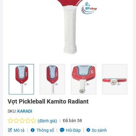
Vợt Pickleball Kamito Radiant
SKU:
KARADI
Đã bán
58
(đánh giá)
Được
Mô tả
Thông số
Hỏi Đáp
So sánh
xếp