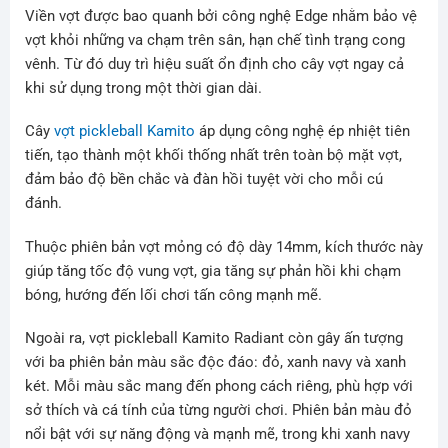
Viền vợt được bao quanh bởi công nghệ Edge nhằm bảo vệ
vợt khỏi những va chạm trên sân, hạn chế tình trạng cong
vênh. Từ đó duy trì hiệu suất ổn định cho cây vợt ngay cả
khi sử dụng trong một thời gian dài.
Cây
vợt pickleball Kamito
áp dụng công nghệ ép nhiệt tiên
tiến, tạo thành một khối thống nhất trên toàn bộ mặt vợt,
đảm bảo độ bền chắc và đàn hồi tuyệt vời cho mỗi cú
đánh.
Thuộc phiên bản vợt mỏng có độ dày 14mm, kích thước này
giúp tăng tốc độ vung vợt, gia tăng sự phản hồi khi chạm
bóng, hướng đến lối chơi tấn công mạnh mẽ.
Ngoài ra, vợt pickleball Kamito Radiant còn gây ấn tượng
với ba phiên bản màu sắc độc đáo: đỏ, xanh navy và xanh
két. Mỗi màu sắc mang đến phong cách riêng, phù hợp với
sở thích và cá tính của từng người chơi. Phiên bản màu đỏ
nổi bật với sự năng động và mạnh mẽ, trong khi xanh navy