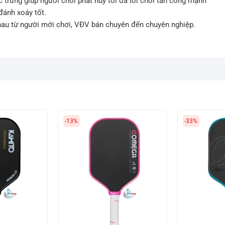
 trưng giúp người chơi phát huy tối đa lối chơi tấn công mạnh
đánh xoáy tốt.
hau từ người mới chơi, VĐV bán chuyên đến chuyên nghiệp.
-13%
-33%