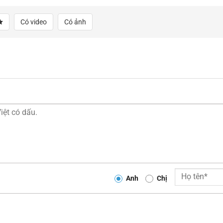
Có video
Có ảnh
Anh
Chị