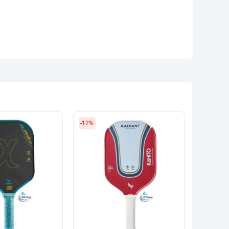
-12%
-20%