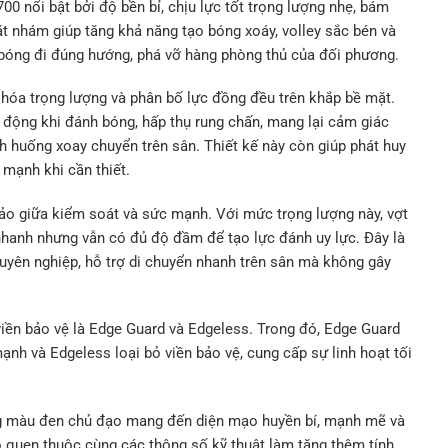
0 nổi bật bởi độ bền bỉ, chịu lực tốt trọng lượng nhẹ, bám
t nhám giúp tăng khả năng tạo bóng xoáy, volley sắc bén và
 bóng đi đúng hướng, phá vỡ hàng phòng thủ của đối phương.
 hóa trọng lượng và phân bố lực đồng đều trên khắp bề mặt.
 động khi đánh bóng, hấp thụ rung chấn, mang lại cảm giác
h huống xoay chuyển trên sân. Thiết kế này còn giúp phát huy
 mạnh khi cần thiết.
o giữa kiểm soát và sức mạnh. Với mức trọng lượng này, vợt
 nhanh nhưng vẫn có đủ độ đầm để tạo lực đánh uy lực. Đây là
uyên nghiệp, hỗ trợ di chuyển nhanh trên sân mà không gây
viền bảo vệ là Edge Guard và Edgeless. Trong đó, Edge Guard
ạnh và Edgeless loại bỏ viền bảo vệ, cung cấp sự linh hoạt tối
ng màu đen chủ đạo mang đến diện mạo huyền bí, mạnh mẽ và
o quen thuộc cùng các thông số kỹ thuật làm tăng thêm tính