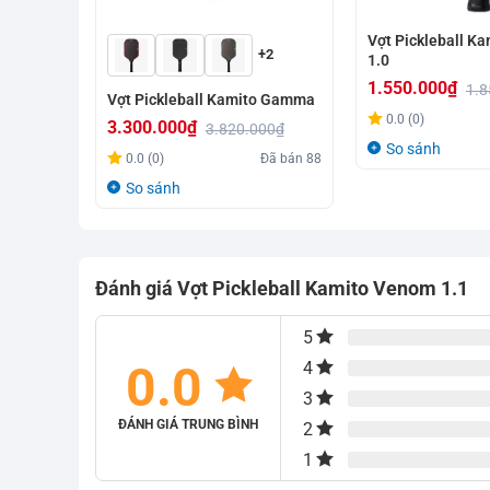
Vợt Pickleball K
+2
1.0
1.550.000
₫
1.8
Vợt Pickleball Kamito Gamma
Giá
Giá
0.0 (0)
3.300.000
₫
3.820.000
₫
gốc
hiện
So sánh
Giá
Giá
0.0 (0)
Đã bán
88
là:
tại
gốc
hiện
So sánh
1.850.000₫.
là:
là:
tại
1.550.000₫.
3.820.000₫.
là:
3.300.000₫.
Đánh giá Vợt Pickleball Kamito Venom 1.1
5
0.0
4
3
ĐÁNH GIÁ TRUNG BÌNH
2
1