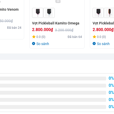
amito Venom
50.000
₫
Vợt Pickleball Kamito Omega
Vợt Pickleba
Đã bán
24
2.800.000
₫
2.800.000
₫
3.200.000
₫
Giá
Giá
Giá
Giá
0.0 (0)
Đã bán
64
0.0 (0)
gốc
hiện
gốc
hiện
So sánh
So sánh
là:
tại
là:
tại
3.200.000₫.
là:
4.200.000₫.
là:
2.800.000₫.
2.800.000₫.
0%
0%
0%
0%
0%