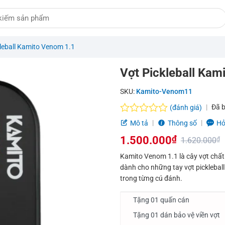
leball Kamito Venom 1.1
Vợt Pickleball Kam
SKU:
Kamito-Venom11
Đã 
(đánh giá)
Được
Mô tả
Thông số
Hỏ
xếp
1.500.000
₫
hạng
1.620.000
₫
0.0
Giá
Giá
Kamito Venom 1.1 là cây vợt chất
5
dành cho những tay vợt pickleball
sao
gốc
hiện
trong từng cú đánh.
là:
tại
Tặng 01 quấn cán
1.620.000₫.
là:
Tặng 01 dán bảo vệ viền vợt
1.500.000₫.