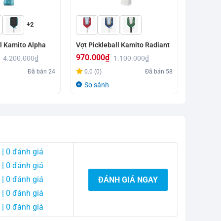
Vợt Kami
+2
Game 02
990.00
ll Kamito Alpha
Vợt Pickleball Kamito Radiant
Giá
Giá
0.0 (0)
970.000
₫
4.200.000
₫
1.100.000
₫
gốc
hiện
So sá
Giá
Giá
Đã bán
24
0.0 (0)
Đã bán
58
là:
tại
gốc
hiện
So sánh
1.230.0
là:
là:
tại
990.000
1.100.000₫.
là:
970.000₫.
| 0 đánh giá
| 0 đánh giá
| 0 đánh giá
ĐÁNH GIÁ NGAY
| 0 đánh giá
| 0 đánh giá