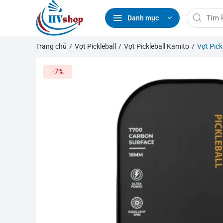
Bỏ
Tìm
qua
Danh mục
kiếm:
nội
dung
Trang chủ
/
Vợt Pickleball
/
Vợt Pickleball Kamito
/
Vợt Pick
-7%