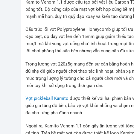
Kamito Venom 1.1 được cấu tạo bởi vật liệu Carbon T70
bóng tốt. Độ cứng cáp của mặt vợt kết hợp cùng bề mặ
mạnh mẽ hơn, duy trì quỹ đạo xoay và kiến tạo đường
Cấu trúc lõi vợt Polypropylene Honeycomb giúp tối ưu
Đặc biệt, độ dày vợt lên đến 16mm giúp giảm thiểu tác
mượt mà khi vung vợt cũng như linh hoạt trong mọi tìn
lối chơi phòng thủ sắc bén nhưng vẫn cung cấp đủ sức
Trọng lượng vợt 220±5g mang đến sự cân bằng hoàn hả
đủ nhẹ để giúp người chơi thao tác linh hoạt, phản xạ
mức trọng lượng lý tưởng cho cả người chơi mới và ch
mỏi tay khi sử dụng trong thời gian dài.
Vợt pickleball Kamito
được thiết kế với hai phiên bản 
giúp gia tăng độ bền, bảo vệ vợt khỏi những va chạm m
đa cho từng pha đánh nhanh.
Ngoài ra, Kamito Venom 1.1 còn gây ấn tượng với tô
cá tính. Trên bề mặt vợt còn được thiết kế logo Kamit