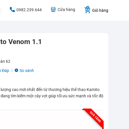
Cửa hàng
0982.239.644
Giỏ hàng
ito Venom 1.1
bán
62
i Đáp
So sánh
 lượng cao mới nhất đến từ thương hiệu thể thao Kamito
 đang tìm kiếm một cây vợt giúp tối ưu sức mạnh và tốc độ
QUÀ TẶNG