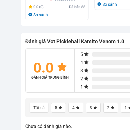
gốc
hiện
So sánh
Giá
Giá
0.0 (0)
Đã bán
88
là:
tại
gốc
hiện
So sánh
1.620.000₫.
là:
là:
tại
1.500.000₫.
3.820.000₫.
là:
3.300.000₫.
Đánh giá Vợt Pickleball Kamito Venom 1.0
5
0.0
4
3
ĐÁNH GIÁ TRUNG BÌNH
2
1
Tất cả
5
4
3
2
1
Chưa có đánh giá nào.