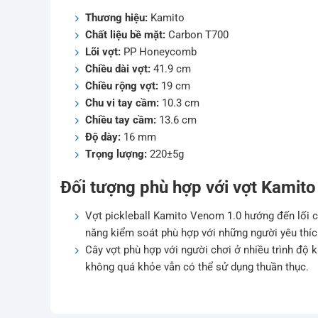
Thương hiệu:
Kamito
Chất liệu bề mặt:
Carbon T700
Lõi vợt:
PP Honeycomb
Chiều dài vợt:
41.9 cm
Chiều rộng vợt:
19 cm
Chu vi tay cầm:
10.3 cm
Chiều tay cầm:
13.6 cm
Độ dày:
16 mm
Trọng lượng:
220±5g
Đối tượng phù hợp với vợt Kamit
Vợt pickleball Kamito Venom 1.0 hướng đến lối c
năng kiểm soát phù hợp với những người yêu thích
Cây vợt phù hợp với người chơi ở nhiều trình độ 
không quá khỏe vẫn có thể sử dụng thuần thục.