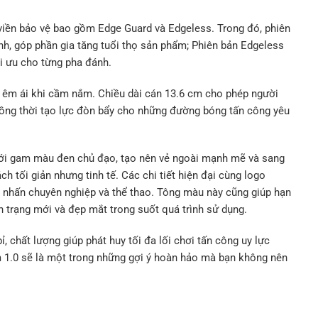
viền bảo vệ bao gồm Edge Guard và Edgeless. Trong đó, phiên
h, góp phần gia tăng tuổi thọ sản phẩm; Phiên bản Edgeless
ối ưu cho từng pha đánh.
à êm ái khi cầm nắm. Chiều dài cán 13.6 cm cho phép người
đồng thời tạo lực đòn bẩy cho những đường bóng tấn công yêu
 với gam màu đen chủ đạo, tạo nên vẻ ngoài mạnh mẽ và sang
h tối giản nhưng tinh tế. Các chi tiết hiện đại cùng logo
 nhấn chuyên nghiệp và thể thao. Tông màu này cũng giúp hạn
nh trạng mới và đẹp mắt trong suốt quá trình sử dụng.
, chất lượng giúp phát huy tối đa lối chơi tấn công uy lực
 1.0 sẽ là một trong những gợi ý hoàn hảo mà bạn không nên