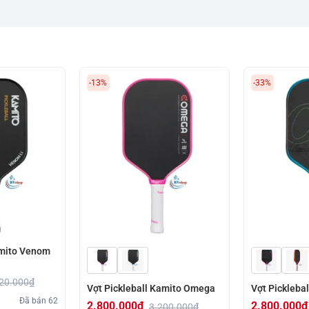
-13%
-33%
amito Venom
20.000
₫
Vợt Pickleball Kamito Omega
Vợt Pickleba
Đã bán
62
2.800.000
₫
2.800.000
₫
3.200.000
₫