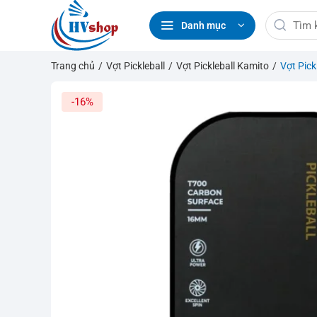
Bỏ
Tìm
qua
Danh mục
kiếm:
nội
dung
Trang chủ
/
Vợt Pickleball
/
Vợt Pickleball Kamito
/
Vợt Pick
-16%