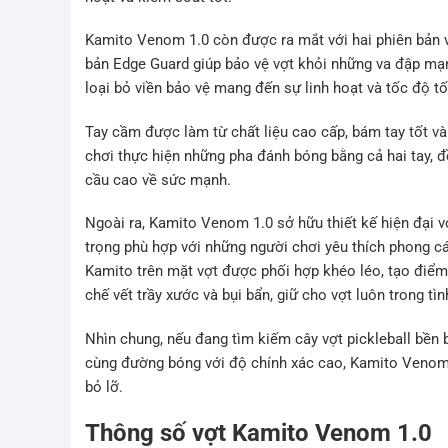
Kamito Venom 1.0 còn được ra mắt với hai phiên bản 
bản Edge Guard giúp bảo vệ vợt khỏi những va đập mạn
loại bỏ viền bảo vệ mang đến sự linh hoạt và tốc độ t
Tay cầm được làm từ chất liệu cao cấp, bám tay tốt v
chơi thực hiện những pha đánh bóng bằng cả hai tay, 
cầu cao về sức mạnh.
Ngoài ra, Kamito Venom 1.0 sở hữu thiết kế hiện đại
trọng phù hợp với những người chơi yêu thích phong các
Kamito trên mặt vợt được phối hợp khéo léo, tạo điểm
chế vết trầy xước và bụi bẩn, giữ cho vợt luôn trong tì
Nhìn chung, nếu đang tìm kiếm cây vợt pickleball bền bỉ
cùng đường bóng với độ chính xác cao, Kamito Venom
bỏ lỡ.
Thông số vợt Kamito Venom 1.0