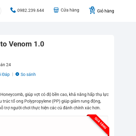
Cửa hàng
0982.239.644
Giỏ hàng
ito Venom 1.0
bán
24
i Đáp
So sánh
Honeycomb, giúp vợt có độ bền cao, khả năng hấp thụ lực
u trúc tổ ong Polypropylene (PP) giúp giảm rung động,
ỗ trợ người chơi thực hiện các cú đánh chính xác hơn.
QUÀ TẶNG