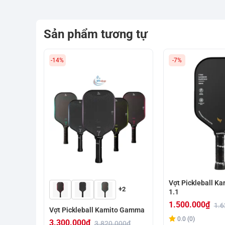
Sản phẩm tương tự
-14%
-7%
Vợt Pickleball K
+2
1.1
1.500.000
₫
1.6
Vợt Pickleball Kamito Gamma
Giá
Giá
0.0 (0)
3.300.000
₫
3.820.000
₫