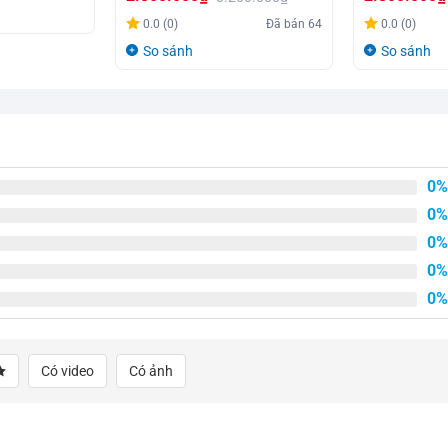
Giá
Giá
Giá
Giá
0.0 (0)
Đã bán
64
0.0 (0)
gốc
hiện
gốc
hiện
So sánh
So sánh
là:
tại
là:
tại
3.200.000₫.
là:
4.200.000₫.
là:
2.800.000₫.
2.800.000₫.
0%
0%
0%
0%
0%
Có video
Có ảnh