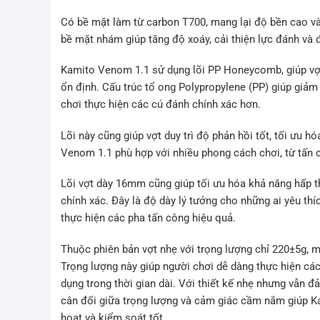
Có bề mặt làm từ carbon T700, mang lại độ bền cao và
bề mặt nhám giúp tăng độ xoáy, cải thiện lực đánh và
Kamito Venom 1.1 sử dụng lõi PP Honeycomb, giúp vợt
ổn định. Cấu trúc tổ ong Polypropylene (PP) giúp giảm
chơi thực hiện các cú đánh chính xác hơn.
Lõi này cũng giúp vợt duy trì độ phản hồi tốt, tối ưu
Venom 1.1 phù hợp với nhiều phong cách chơi, từ tấn
Lõi vợt dày 16mm cũng giúp tối ưu hóa khả năng hấp th
chính xác. Đây là độ dày lý tưởng cho những ai yêu t
thực hiện các pha tấn công hiệu quả.
Thuộc phiên bản vợt nhẹ với trọng lượng chỉ 220±5g, ma
Trọng lượng này giúp người chơi dễ dàng thực hiện cá
dụng trong thời gian dài. Với thiết kế nhẹ nhưng vẫn 
cân đối giữa trọng lượng và cảm giác cầm nắm giúp Ka
hoạt và kiểm soát tốt.