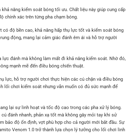
 khả năng kiểm soát bóng tối ưu. Chất liệu này giúp cung cấp
 độ chính xác trên từng pha chạm bóng.
 có độ bền cao, khả năng hấp thụ lực tốt và kiểm soát bóng
 rung động, mang lại cảm giác đánh êm ái và hỗ trợ người
 hóa lực đánh mà không làm mất đi khả năng kiểm soát. Nhờ đó,
 công mạnh mẽ đến điều bóng chiến thuật.
ụ lực, hỗ trợ người chơi thực hiện các cú chặn và điều bóng
hích lối chơi kiểm soát nhưng vẫn muốn có đủ sức mạnh để
ng lại sự linh hoạt và tốc độ cao trong các pha xử lý bóng.
c cú đánh nhanh, phản xạ tốt mà không gây mỏi tay khi sử
đảm bảo độ ổn định, vợt phù hợp cho cả người mới bắt đầu. Sự
mito Venom 1.0 trở thành lựa chọn lý tưởng cho lối chơi linh