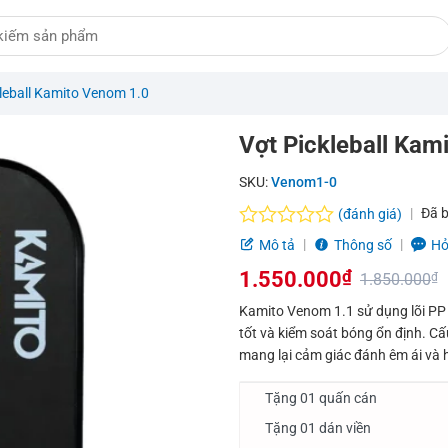
leball Kamito Venom 1.0
Vợt Pickleball Kam
SKU:
Venom1-0
Đã 
(đánh giá)
Được
Mô tả
Thông số
Hỏ
xếp
1.550.000
₫
hạng
1.850.000
₫
0.0
Giá
Giá
Kamito Venom 1.1 sử dụng lõi PP 
5
tốt và kiểm soát bóng ổn định. Cấ
sao
gốc
hiện
mang lại cảm giác đánh êm ái và h
là:
tại
Tặng 01 quấn cán
1.850.000₫.
là:
Tặng 01 dán viền
1.550.000₫.