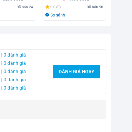
gốc
hiện
So sá
Giá
Giá
Đã bán
24
0.0 (0)
Đã bán
58
là:
tại
gốc
hiện
So sánh
1.230.0
là:
là:
tại
990.000
1.100.000₫.
là:
970.000₫.
| 0 đánh giá
| 0 đánh giá
| 0 đánh giá
ĐÁNH GIÁ NGAY
| 0 đánh giá
| 0 đánh giá