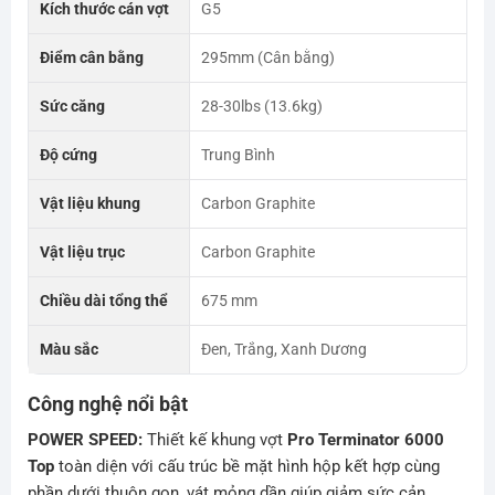
Kích thước cán vợt
G5
Điểm cân bằng
295mm (Cân bằng)
Sức căng
28-30lbs (13.6kg)
Độ cứng
Trung Bình
Vật liệu khung
Carbon Graphite
Vật liệu trục
Carbon Graphite
Chiều dài tổng thể
675 mm
Màu sắc
Đen, Trắng, Xanh Dương
Công nghệ nổi bật
POWER SPEED:
Thiết kế khung vợt
Pro Terminator 6000
Top
toàn diện với cấu trúc bề mặt hình hộp kết hợp cùng
phần dưới thuôn gọn, vát mỏng dần giúp giảm sức cản