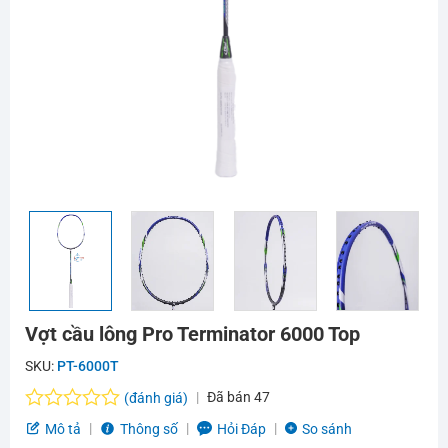
Vợt cầu lông Pro Terminator 6000 Top
SKU:
PT-6000T
Đã bán
47
(đánh giá)
Được
Mô tả
Thông số
Hỏi Đáp
So sánh
xếp