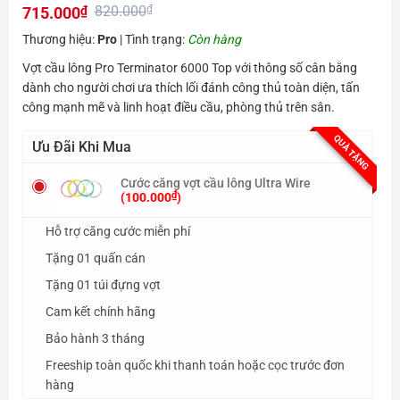
820.000
₫
715.000
₫
hạng
0.0
Giá
Giá
Thương hiệu:
Pro
| Tình trạng:
Còn hàng
5
gốc
hiện
sao
Vợt cầu lông Pro Terminator 6000 Top với thông số cân bằng
là:
tại
dành cho người chơi ưa thích lối đánh công thủ toàn diện, tấn
820.000₫.
là:
công mạnh mẽ và linh hoạt điều cầu, phòng thủ trên sân.
715.000₫.
QUÀ TẶNG
Ưu Đãi Khi Mua
Cước căng vợt cầu lông Ultra Wire
₫
(
100.000
)
Hỗ trợ căng cước miễn phí
Tặng 01 quấn cán
Tặng 01 túi đựng vợt
Cam kết chính hãng
Bảo hành 3 tháng
Freeship toàn quốc khi thanh toán hoặc cọc trước đơn
hàng