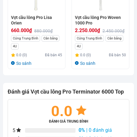
Vợt cầu lông Pro Lisa
Vợt cầu lông Pro Woven
Orien
1000 Pro
660.000
₫
2.250.000
₫
880.000
₫
2.450.000
₫
Giá
Giá
Giá
Giá
Cứng Trung Bình
Cân bằng
Cứng Trung Bình
Cân bằng
gốc
hiện
gốc
hiện
4U
4U
là:
tại
là:
tại
0.0 (0)
Đã bán
45
0.0 (0)
Đã bán
50
880.000₫.
là:
2.450.000₫.
là:
So sánh
So sánh
660.000₫.
2.250.000₫.
Đánh giá Vợt cầu lông Pro Terminator 6000 Top
0.0
ĐÁNH GIÁ TRUNG BÌNH
0%
| 0 đánh giá
5