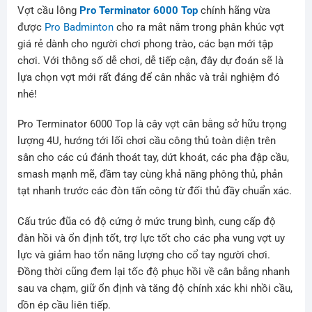
Vợt cầu lông
Pro Terminator 6000 Top
chính hãng vừa
được
Pro Badminton
cho ra mắt nằm trong phân khúc vợt
giá rẻ dành cho người chơi phong trào, các bạn mới tập
chơi. Với thông số dễ chơi, dễ tiếp cận, đây dự đoán sẽ là
lựa chọn vợt mới rất đáng để cân nhắc và trải nghiệm đó
nhé!
Pro Terminator 6000 Top là cây vợt cân bằng sở hữu trọng
lượng 4U, hướng tới lối chơi cầu công thủ toàn diện trên
sân cho các cú đánh thoát tay, dứt khoát, các pha đập cầu,
smash mạnh mẽ, đầm tay cùng khả năng phông thủ, phản
tạt nhanh trước các đòn tấn công từ đối thủ đầy chuẩn xác.
Cấu trúc đũa có độ cứng ở mức trung bình, cung cấp độ
đàn hồi và ổn định tốt, trợ lực tốt cho các pha vung vợt uy
lực và giảm hao tổn năng lượng cho cổ tay người chơi.
Đồng thời cũng đem lại tốc độ phục hồi về cân bằng nhanh
sau va chạm, giữ ổn định và tăng độ chính xác khi nhồi cầu,
dồn ép cầu liên tiếp.