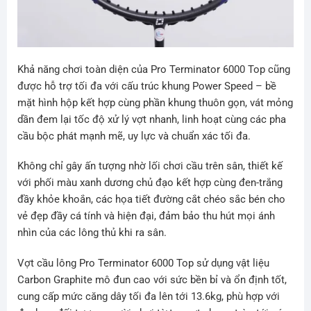
Khả năng chơi toàn diện của Pro Terminator 6000 Top cũng
được hỗ trợ tối đa với cấu trúc khung Power Speed – bề
mặt hình hộp kết hợp cùng phần khung thuôn gọn, vát mỏng
dần đem lại tốc độ xử lý vợt nhanh, linh hoạt cùng các pha
cầu bộc phát mạnh mẽ, uy lực và chuẩn xác tối đa.
Không chỉ gây ấn tượng nhờ lối chơi cầu trên sân, thiết kế
với phối màu xanh dương chủ đạo kết hợp cùng đen-trắng
đầy khỏe khoắn, các họa tiết đường cắt chéo sắc bén cho
vẻ đẹp đầy cá tính và hiện đại, đảm bảo thu hút mọi ánh
nhìn của các lông thủ khi ra sân.
Vợt cầu lông Pro Terminator 6000 Top sử dụng vật liệu
Carbon Graphite mô đun cao với sức bền bỉ và ổn định tốt,
cung cấp mức căng dây tối đa lên tới 13.6kg, phù hợp với