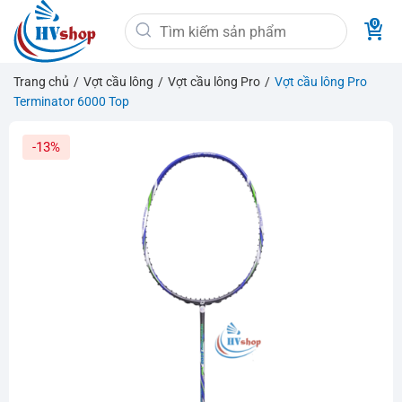
Bỏ
Tìm
qua
kiếm:
nội
dung
Trang chủ
/
Vợt cầu lông
/
Vợt cầu lông Pro
/
Vợt cầu lông Pro
Terminator 6000 Top
-13%