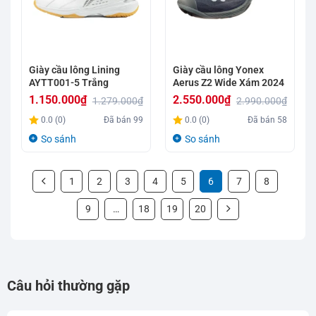
Giày cầu lông Lining
Giày cầu lông Yonex
AYTT001-5 Trắng
Aerus Z2 Wide Xám 2024
1.150.000
₫
2.550.000
₫
1.279.000
₫
2.990.000
₫
Giá
Giá
Giá
Giá
0.0 (0)
Đã bán
99
0.0 (0)
Đã bán
58
gốc
hiện
gốc
hiện
So sánh
So sánh
là:
tại
là:
tại
1.279.000₫.
là:
2.990.000₫.
là:
1
2
3
4
5
6
7
8
1.150.000₫.
2.550.000₫.
9
…
18
19
20
Câu hỏi thường gặp