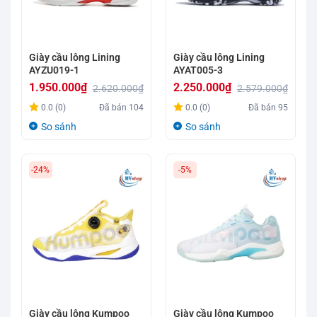
Giày cầu lông Lining
Giày cầu lông Lining
AYZU019-1
AYAT005-3
1.950.000
₫
2.250.000
₫
2.620.000
₫
2.579.000
₫
Giá
Giá
Giá
Giá
0.0 (0)
Đã bán
104
0.0 (0)
Đã bán
95
gốc
hiện
gốc
hiện
So sánh
So sánh
là:
tại
là:
tại
2.620.000₫.
là:
2.579.000₫.
là:
-24%
-5%
1.950.000₫.
2.250.000₫.
Giày cầu lông Kumpoo
Giày cầu lông Kumpoo