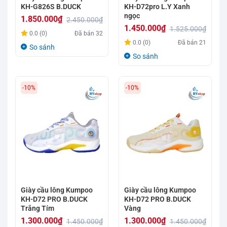
KH-G826S B.DUCK
KH-D72pro L.Y Xanh
ngọc
1.850.000
₫
2.450.000
₫
1.450.000
₫
1.525.000
₫
Giá
Giá
0.0 (0)
Đã bán
32
Giá
Giá
gốc
hiện
0.0 (0)
Đã bán
21
So sánh
gốc
hiện
là:
tại
So sánh
là:
tại
2.450.000₫.
là:
1.525.000₫.
là:
1.850.000₫.
-10%
-10%
1.450.000₫.
Giày cầu lông Kumpoo
Giày cầu lông Kumpoo
KH-D72 PRO B.DUCK
KH-D72 PRO B.DUCK
Trắng Tím
Vàng
1.300.000
₫
1.300.000
₫
1.450.000
₫
1.450.000
₫