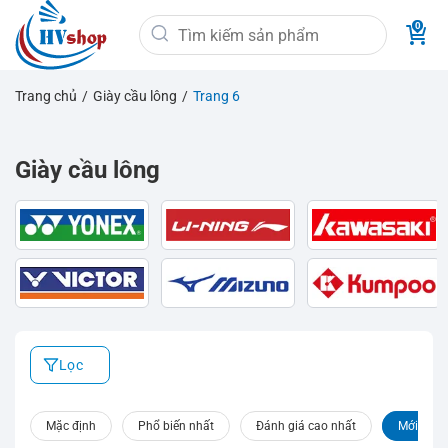
Bỏ
Tìm
qua
kiếm:
nội
dung
Trang chủ
/
Giày cầu lông
/
Trang 6
Giày cầu lông
Lọc
Mặc định
Phổ biến nhất
Đánh giá cao nhất
Mới nhất