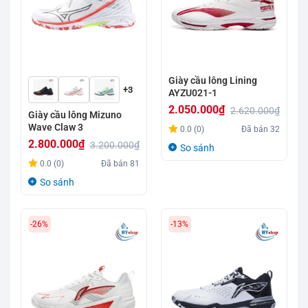
Giày cầu lông Lining
+3
AYZU021-1
2.050.000
₫
2.620.000
₫
Giày cầu lông Mizuno
Giá
Giá
Wave Claw 3
0.0 (0)
Đã bán
32
gốc
hiện
2.800.000
₫
3.200.000
₫
So sánh
là:
tại
Giá
Giá
0.0 (0)
Đã bán
81
2.620.000₫.
là:
gốc
hiện
So sánh
2.050.000₫.
là:
tại
3.200.000₫.
là:
-26%
-13%
2.800.000₫.