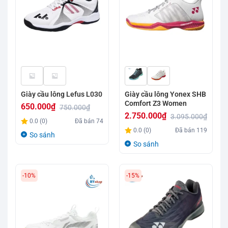
Giày cầu lông Lefus L030
Giày cầu lông Yonex SHB
Comfort Z3 Women
650.000
₫
750.000
₫
2.750.000
₫
3.095.000
₫
Giá
Giá
0.0 (0)
Đã bán
74
Giá
Giá
gốc
hiện
0.0 (0)
Đã bán
119
So sánh
gốc
hiện
là:
tại
So sánh
là:
tại
750.000₫.
là:
3.095.000₫.
là:
650.000₫.
-10%
-15%
2.750.000₫.