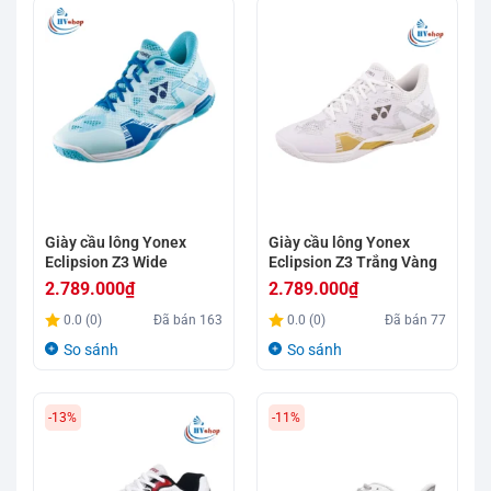
2.450.000₫.
2.450.000₫.
Giày cầu lông Yonex
Giày cầu lông Yonex
Eclipsion Z3 Wide
Eclipsion Z3 Trắng Vàng
2.789.000
₫
2.789.000
₫
0.0 (0)
Đã bán
163
0.0 (0)
Đã bán
77
So sánh
So sánh
-13%
-11%