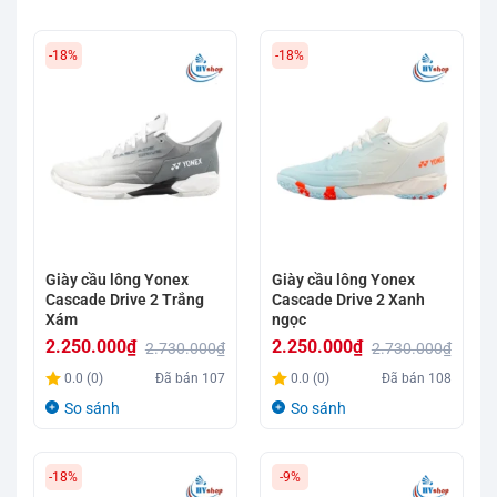
-18%
-18%
Giày cầu lông Yonex
Giày cầu lông Yonex
Cascade Drive 2 Trắng
Cascade Drive 2 Xanh
Xám
ngọc
2.250.000
₫
2.250.000
₫
2.730.000
₫
2.730.000
₫
Giá
Giá
Giá
Giá
0.0 (0)
Đã bán
107
0.0 (0)
Đã bán
108
gốc
hiện
gốc
hiện
So sánh
So sánh
là:
tại
là:
tại
2.730.000₫.
là:
2.730.000₫.
là:
-18%
-9%
2.250.000₫.
2.250.000₫.