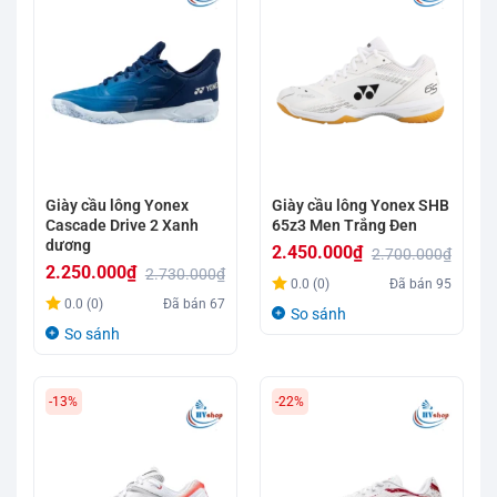
Giày cầu lông Yonex
Giày cầu lông Yonex SHB
Cascade Drive 2 Xanh
65z3 Men Trắng Đen
dương
2.450.000
₫
2.700.000
₫
2.250.000
₫
2.730.000
₫
Giá
Giá
0.0 (0)
Đã bán
95
Giá
Giá
gốc
hiện
0.0 (0)
Đã bán
67
So sánh
gốc
hiện
là:
tại
So sánh
là:
tại
2.700.000₫.
là:
2.730.000₫.
là:
2.450.000₫.
-13%
-22%
2.250.000₫.