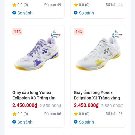
Giá
Giá
Giá
Giá
0.0 (0)
Đã bán
49
0.0 (0)
Đã bán
44
gốc
hiện
gốc
hiện
So sánh
So sánh
là:
tại
là:
tại
1.450.000₫.
là:
1.450.000₫.
là:
-14%
-14%
1.300.000₫.
1.300.000₫.
Giày cầu lông Yonex
Giày cầu lông Yonex
Eclipsion X3 Trắng tím
Eclipsion X3 Trắng vàng
2.450.000
₫
2.450.000
₫
2.850.000
₫
2.850.000
₫
Giá
Giá
Giá
Giá
0.0 (0)
Đã bán
86
0.0 (0)
Đã bán
36
gốc
hiện
gốc
hiện
So sánh
So sánh
là:
tại
là:
tại
2.850.000₫.
là:
2.850.000₫.
là: